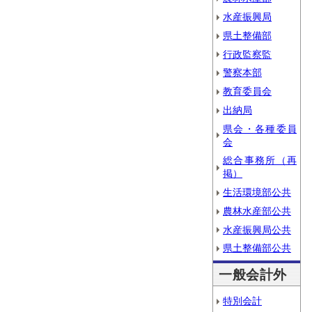
水産振興局
県土整備部
行政監察監
警察本部
教育委員会
出納局
県会・各種委員
会
総合事務所（再
掲）
生活環境部公共
農林水産部公共
水産振興局公共
県土整備部公共
一般会計外
特別会計