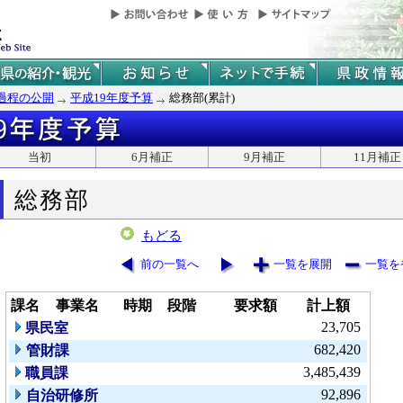
過程の公開
平成19年度予算
総務部(累計)
当初
6月補正
9月補正
11月補正
総務部
もどる
前の一覧へ
一覧を展開
一覧を
課名
事業名
時期
段階
要求額
計上額
23,705
県民室
682,420
管財課
3,485,439
職員課
92,896
自治研修所