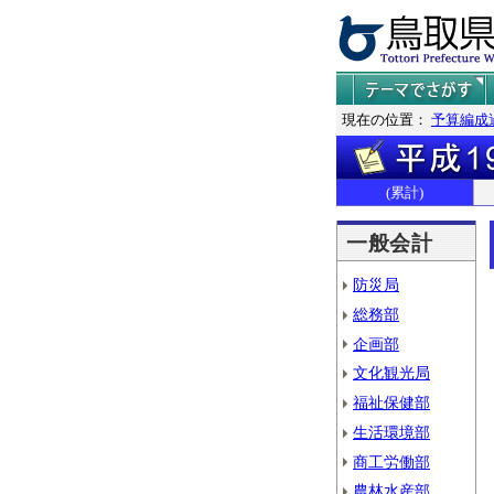
現在の位置：
予算編成
(累計)
一般会計
防災局
総務部
企画部
文化観光局
福祉保健部
生活環境部
商工労働部
農林水産部