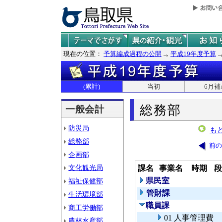
現在の位置：
予算編成過程の公開
平成19年度予算
(累計)
当初
6月補
総務部
一般会計
防災局
も
総務部
前の
企画部
文化観光局
課名
事業名
時期
段
県民室
福祉保健部
管財課
生活環境部
職員課
商工労働部
01 人事管理費
農林水産部