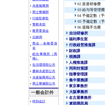
02 派遣研修費
水産振興局
03 給与等管理費
県土整備部
04 予備定数（
行政監察監
05 予備定数（
警察本部
06 退職手当費
教育委員会
自治研修所
出納局
福利厚生室
県会・各種委員
行政経営推進課
会
財政課
総合事務所（再
税務課
掲）
人権推進課
生活環境部公共
同和対策課
農林水産部公共
指導管理課
水産振興局公共
集中業務課
県土整備部公共
東京事務所
大阪事務所
一般会計外
名古屋事務所
特別会計
東部県民局