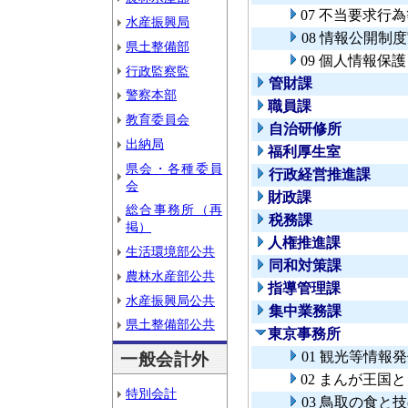
07 不当要求行
水産振興局
08 情報公開制
県土整備部
09 個人情報保
行政監察監
管財課
警察本部
職員課
教育委員会
自治研修所
出納局
福利厚生室
県会・各種委員
行政経営推進課
会
財政課
総合事務所（再
税務課
掲）
人権推進課
生活環境部公共
同和対策課
農林水産部公共
指導管理課
水産振興局公共
集中業務課
県土整備部公共
東京事務所
01 観光等情報
一般会計外
02 まんが王国
特別会計
03 鳥取の食と