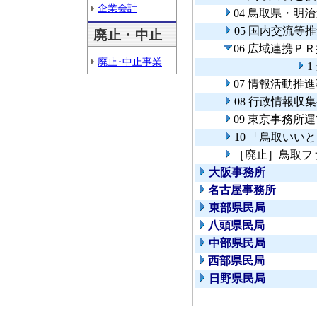
企業会計
04 鳥取県・明
05 国内交流等
廃止・中止
06 広域連携Ｐ
廃止･中止事業
1
07 情報活動推
08 行政情報収
09 東京事務所
10 「鳥取い
［廃止］鳥取フ
大阪事務所
名古屋事務所
東部県民局
八頭県民局
中部県民局
西部県民局
日野県民局