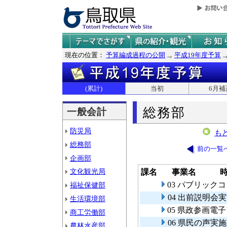
現在の位置：
予算編成過程の公開
平成19年度予算
(累計)
当初
6月補
総務部
一般会計
防災局
も
総務部
前の一覧
企画部
文化観光局
課名
事業名
03 パブリック
福祉保健部
04 出前説明会
生活環境部
05 県政参画電
商工労働部
06 県民の声実
農林水産部