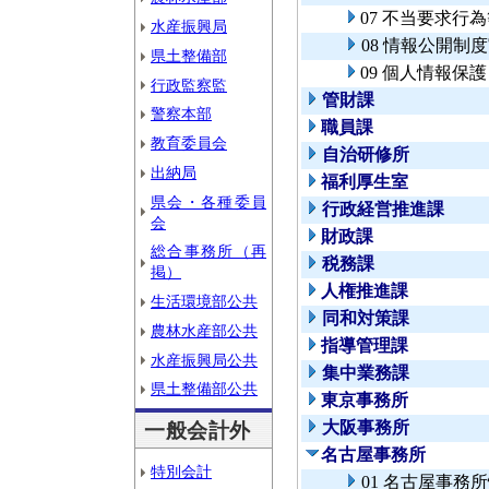
07 不当要求行
水産振興局
08 情報公開制
県土整備部
09 個人情報保
行政監察監
管財課
警察本部
職員課
教育委員会
自治研修所
出納局
福利厚生室
県会・各種委員
行政経営推進課
会
財政課
総合事務所（再
税務課
掲）
人権推進課
生活環境部公共
同和対策課
農林水産部公共
指導管理課
水産振興局公共
集中業務課
県土整備部公共
東京事務所
大阪事務所
一般会計外
名古屋事務所
特別会計
01 名古屋事務