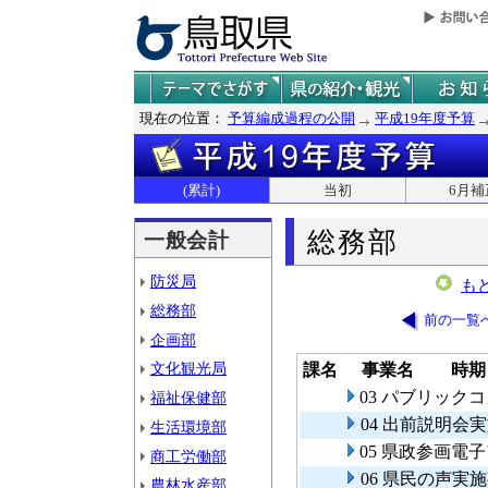
現在の位置：
予算編成過程の公開
平成19年度予算
(累計)
当初
6月補
総務部
一般会計
防災局
も
総務部
前の一覧
企画部
文化観光局
課名
事業名
時期
03 パブリック
福祉保健部
04 出前説明会
生活環境部
05 県政参画電
商工労働部
06 県民の声実
農林水産部