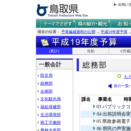
現在の位置：
予算編成過程の公開
平成19年度予算
(累計)
当初
6月補
総務部
一般会計
防災局
も
総務部
前の一覧
企画部
文化観光局
課名
事業名
時
03 パブリック
福祉保健部
04 出前説明会
生活環境部
05 県政参画電
商工労働部
06 県民の声実
農林水産部