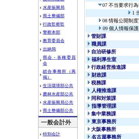
07 不当要求行
水産振興局
1
県土整備部
08 情報公開制
行政監察監
09 個人情報保
警察本部
管財課
教育委員会
職員課
出納局
自治研修所
県会・各種委員
福利厚生室
会
行政経営推進課
総合事務所（再
財政課
掲）
税務課
生活環境部公共
人権推進課
農林水産部公共
同和対策課
水産振興局公共
指導管理課
県土整備部公共
集中業務課
東京事務所
一般会計外
大阪事務所
特別会計
名古屋事務所