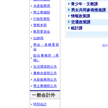
青少年・文教課
水産振興局
男女共同参画推進課
県土整備部
情報政策課
行政監察監
交通政策課
警察本部
統計課
教育委員会
出納局
県会・各種委員
次
会
総合事務所（再
掲）
生活環境部公共
農林水産部公共
水産振興局公共
県土整備部公共
一般会計外
特別会計