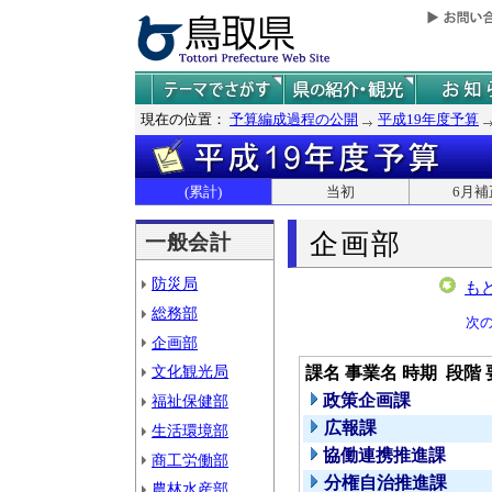
現在の位置：
予算編成過程の公開
平成19年度予算
(累計)
当初
6月補
企画部
一般会計
防災局
も
総務部
次
企画部
文化観光局
課名
事業名
時期
段階
政策企画課
福祉保健部
広報課
生活環境部
協働連携推進課
商工労働部
分権自治推進課
農林水産部