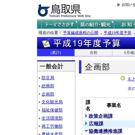
現在の位置：
予算編成過程の公開
平成19年度予算
(累計)
当初
6月補
企画部
一般会計
防災局
も
総務部
次
企画部
文化観光局
課
事業名
名
福祉保健部
政策企画課
生活環境部
広報課
商工労働部
協働連携推進課
農林水産部