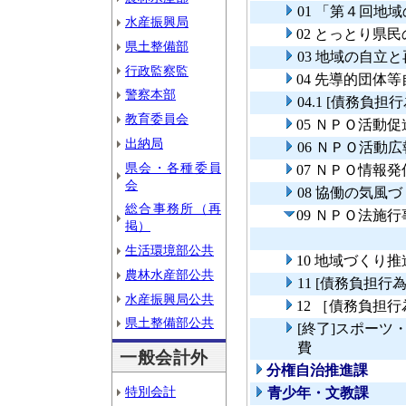
01 「第４回
水産振興局
02 とっとり県
県土整備部
03 地域の自立
行政監察監
04 先導的団体
警察本部
04.1 [債務負
教育委員会
05 ＮＰＯ活動
出納局
06 ＮＰＯ活動
県会・各種委員
07 ＮＰＯ情報
会
08 協働の気風
総合事務所（再
09 ＮＰＯ法施
掲）
生活環境部公共
10 地域づくり
農林水産部公共
11 [債務負担
水産振興局公共
12 ［債務負担
県土整備部公共
[終了]スポー
費
一般会計外
分権自治推進課
特別会計
青少年・文教課