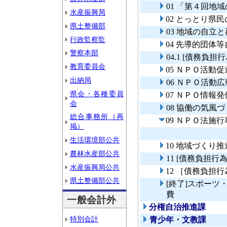
01 「第４回
水産振興局
02 とっとり県
県土整備部
03 地域の自立
行政監察監
04 先導的団体
警察本部
04.1 [債務負
教育委員会
05 ＮＰＯ活動
出納局
06 ＮＰＯ活動
県会・各種委員
07 ＮＰＯ情報
会
08 協働の気風
総合事務所（再
09 ＮＰＯ法施
掲）
生活環境部公共
10 地域づくり
農林水産部公共
11 [債務負担
水産振興局公共
12 ［債務負担
県土整備部公共
[終了]スポー
費
一般会計外
分権自治推進課
特別会計
青少年・文教課