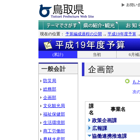
現在の位置：
予算編成過程の公開
平成19年度予算
(累計)
当初
6月補
企画部
一般会計
防災局
も
総務部
次
企画部
文化観光局
課
事業名
名
福祉保健部
政策企画課
生活環境部
広報課
商工労働部
協働連携推進課
農林水産部