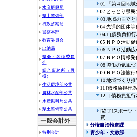
01 「第４回
水産振興局
02 とっとり県
県土整備部
03 地域の自立
行政監察監
04 先導的団体
警察本部
04.1 [債務負
教育委員会
05 ＮＰＯ活動
出納局
06 ＮＰＯ活動
県会・各種委員
07 ＮＰＯ情報
会
08 協働の気風
総合事務所（再
09 ＮＰＯ法施
掲）
10 地域づくり
生活環境部公共
11 [債務負担
農林水産部公共
12 ［債務負担
水産振興局公共
県土整備部公共
[終了]スポー
費
一般会計外
分権自治推進課
特別会計
青少年・文教課