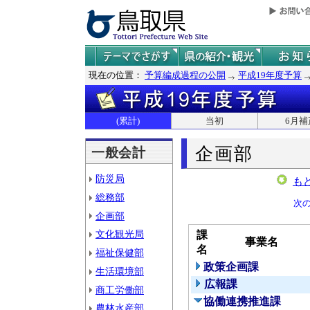
現在の位置：
予算編成過程の公開
平成19年度予算
(累計)
当初
6月補
企画部
一般会計
防災局
も
総務部
次
企画部
文化観光局
課
事業名
名
福祉保健部
政策企画課
生活環境部
広報課
商工労働部
協働連携推進課
農林水産部