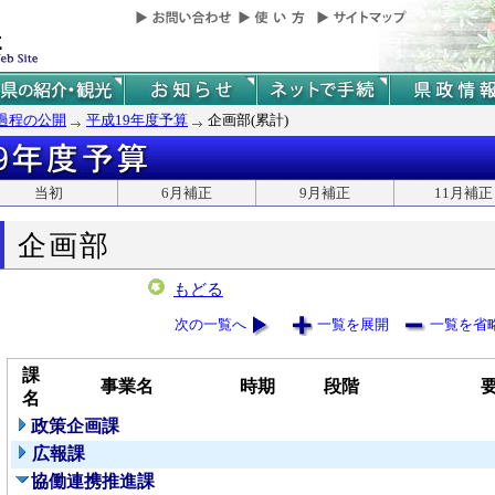
過程の公開
平成19年度予算
企画部(累計)
当初
6月補正
9月補正
11月補正
企画部
もどる
次の一覧へ
一覧を展開
一覧を省
課
事業名
時期
段階
名
政策企画課
広報課
協働連携推進課