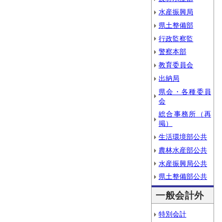
水産振興局
県土整備部
行政監察監
警察本部
教育委員会
出納局
県会・各種委員
会
総合事務所（再
掲）
生活環境部公共
農林水産部公共
水産振興局公共
県土整備部公共
一般会計外
特別会計