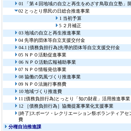
01 「第４回地域の自立と再生をめざす鳥取自立塾」
02 とっとり県民の日総合推進事業
1 当初予算
5 ２月補正
03 地域の自立と再生推進事業
04 先導的団体等自立支援交付金
04.1 [債務負担行為]先導的団体等自立支援交付金
05 ＮＰＯ活動促進事業
06 ＮＰＯ活動広報補助事業
07 ＮＰＯ情報発信事業
08 協働の気風づくり推進事業
09 ＮＰＯ法施行事務費
10 地域づくり推進費
11 [債務負担行為]とっとり「知の財産」活用推進事業
12 ［債務負担行為］協働提案事業化支援事業
[終了]スポーツ・レクリエーション祭ボランティアセ
費
分権自治推進課