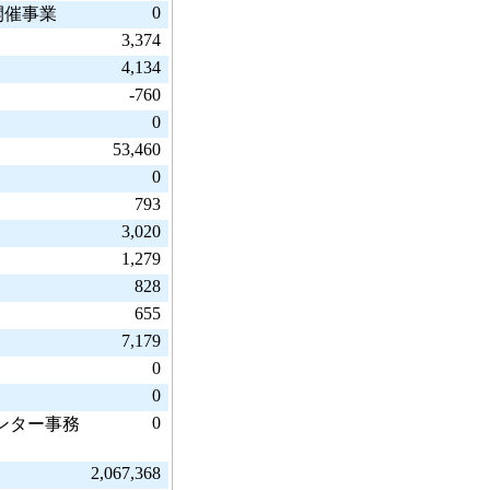
0
開催事業
3,374
4,134
-760
0
53,460
0
793
3,020
1,279
828
655
7,179
0
0
0
ンター事務
2,067,368