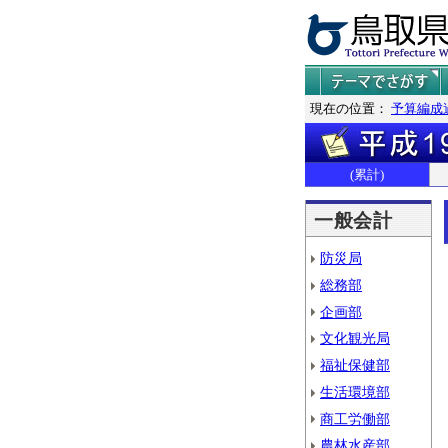
現在の位置：
予算編成
(累計)
一般会計
防災局
総務部
企画部
文化観光局
福祉保健部
生活環境部
商工労働部
農林水産部