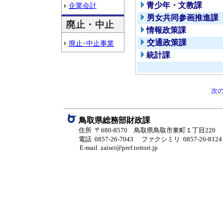
青少年・文教課
企業会計
男女共同参画推進課
廃止・中止
情報政策課
交通政策課
廃止･中止事業
統計課
次
鳥取県総務部財政課
住所 〒680-8570 鳥取県鳥取市東町１丁目220
電話 0857-26-7043
ファクシミリ 0857-26-8124
E-mail zaisei@pref.tottori.jp