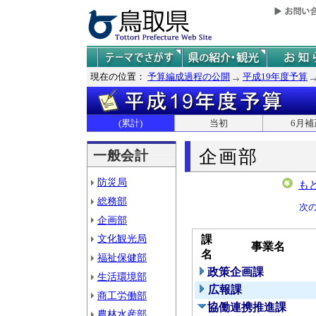
現在の位置：
予算編成過程の公開
平成19年度予算
(累計)
当初
6月補
企画部
一般会計
防災局
も
総務部
次
企画部
文化観光局
課
事業名
名
福祉保健部
政策企画課
生活環境部
広報課
商工労働部
協働連携推進課
農林水産部