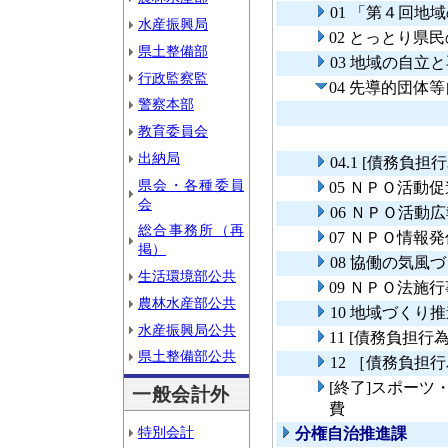
01 「第４回
水産振興局
02 とっとり県
県土整備部
03 地域の自立
行政監察監
04 先導的団体
警察本部
教育委員会
出納局
04.1 [債務
県会・各種委員
05 ＮＰＯ活動
会
06 ＮＰＯ活動
総合事務所（再
07 ＮＰＯ情報
掲）
08 協働の気風
生活環境部公共
09 ＮＰＯ法施
農林水産部公共
10 地域づくり
水産振興局公共
11 [債務負担
県土整備部公共
12 ［債務負担
[終了]スポー
一般会計外
費
特別会計
分権自治推進課