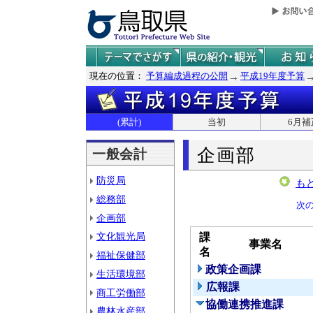
現在の位置：
予算編成過程の公開
平成19年度予算
(累計)
当初
6月補
企画部
一般会計
防災局
も
総務部
次
企画部
文化観光局
課
事業名
名
福祉保健部
政策企画課
生活環境部
広報課
商工労働部
協働連携推進課
農林水産部