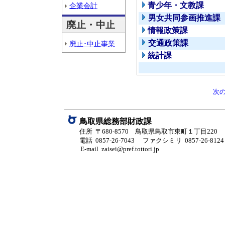
青少年・文教課
企業会計
男女共同参画推進課
廃止・中止
情報政策課
交通政策課
廃止･中止事業
統計課
次
鳥取県総務部財政課
住所 〒680-8570 鳥取県鳥取市東町１丁目220
電話 0857-26-7043
ファクシミリ 0857-26-8124
E-mail zaisei@pref.tottori.jp