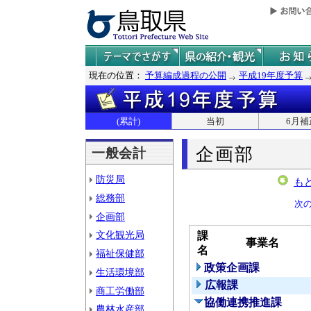
現在の位置：
予算編成過程の公開
平成19年度予算
(累計)
当初
6月補
企画部
一般会計
防災局
も
総務部
次
企画部
文化観光局
課
事業名
名
福祉保健部
政策企画課
生活環境部
広報課
商工労働部
協働連携推進課
農林水産部