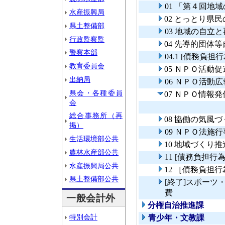
01 「第４回
水産振興局
02 とっとり県
県土整備部
03 地域の自立
行政監察監
04 先導的団体
警察本部
04.1 [債務負
教育委員会
05 ＮＰＯ活動
出納局
06 ＮＰＯ活動
県会・各種委員
07 ＮＰＯ情報
会
総合事務所（再
08 協働の気風
掲）
09 ＮＰＯ法施
生活環境部公共
10 地域づくり
農林水産部公共
11 [債務負担
水産振興局公共
12 ［債務負担
県土整備部公共
[終了]スポー
費
一般会計外
分権自治推進課
特別会計
青少年・文教課