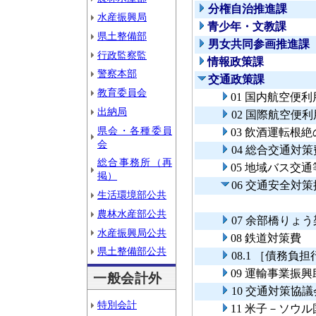
分権自治推進課
水産振興局
青少年・文教課
県土整備部
男女共同参画推進課
行政監察監
情報政策課
警察本部
交通政策課
教育委員会
01 国内航空便
出納局
02 国際航空便
県会・各種委員
03 飲酒運転根
会
04 総合交通対策
総合事務所（再
05 地域バス交
掲）
06 交通安全対
生活環境部公共
農林水産部公共
07 余部橋りょ
水産振興局公共
08 鉄道対策費
県土整備部公共
08.1 ［債務負
09 運輸事業振
一般会計外
10 交通対策協
特別会計
11 米子－ソウ