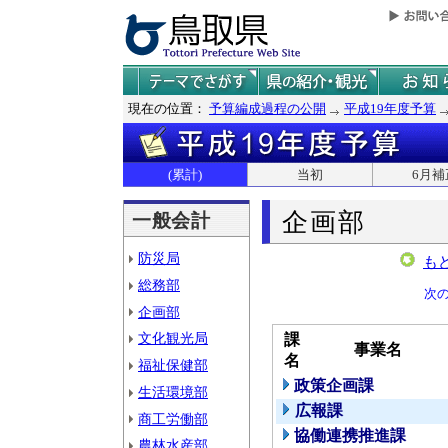
現在の位置：
予算編成過程の公開
平成19年度予算
(累計)
当初
6月補
企画部
一般会計
防災局
も
総務部
次
企画部
文化観光局
課
事業名
名
福祉保健部
政策企画課
生活環境部
広報課
商工労働部
協働連携推進課
農林水産部