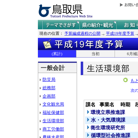
現在の位置：
予算編成過程の公開
平成19年度予算
(累計)
当初
6月補
生活環境部
一般会計
防災局
も
総務部
次
企画部
文化観光局
課名
事業名
時期
環境立県推進課
福祉保健部
水・大気環境課
生活環境部
衛生環境研究所
商工労働部
循環型社会推進課
農林水産部