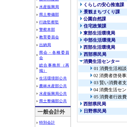
くらしの安心推進課
水産振興局
景観まちづくり課
県土整備部
公園自然課
行政監察監
住宅政策課
警察本部
東部生活環境局
教育委員会
中部生活環境局
出納局
西部生活環境局
県会・各種委員
西部県民局
会
消費生活センター
総合事務所（再
01 消費生活相
掲）
02 消費者啓発
生活環境部公共
03 賢い消費者
農林水産部公共
04 消費生活セ
水産振興局公共
05 消費者行政費
県土整備部公共
西部県民局
日野県民局
一般会計外
特別会計