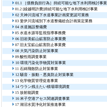
01.1 ［債務負担行為］持続可能な地下水利用検討事業
01.2 [繰越明許費]持続可能な地下水利用検討事業
02 天神川流域下水道事業計画変更認可業務
03 斐伊川流域別下水道整備総合計画策定業務
04 水道施設整備費
05 水道水源等監視指導事務費
06 旧岩美鉱山鉱害防止事業費
07 旧太宝鉱山鉱害防止事業費
08 大気汚染防止対策事業
09 酸性雨調査事業
10 環境汚染化学物質対策事業
11 石綿飛散防止対策事業
12 騒音・振動・悪臭防止対策事業
13 化学物質管理促進事業
14 ウラン残土たい積場環境調査
15 放射能調査
16 米子空港アセス関連調査事業
17 湖沼水質浄化対策推進事業