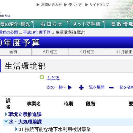
過程の公開
平成19年度予算
生活環境部(累計)
当初
6月補正
9月補正
11月補正
生活環境部
もどる
次の一覧へ
一覧を展開
一覧を省
課
事業名
時期
段階
名
環境立県推進課
水・大気環境課
01 持続可能な地下水利用検討事業