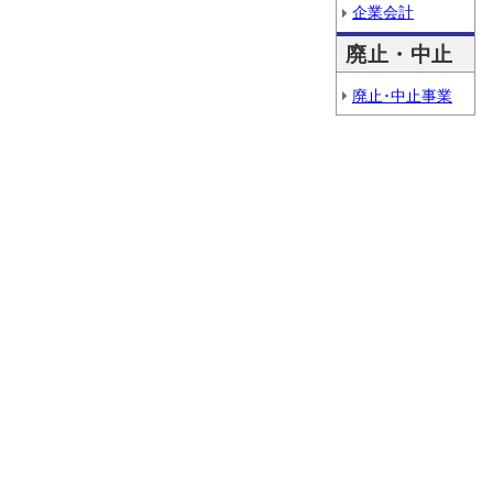
企業会計
廃止・中止
廃止･中止事業