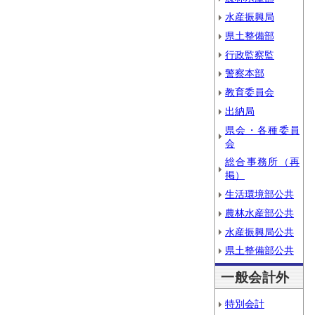
水産振興局
県土整備部
行政監察監
警察本部
教育委員会
出納局
県会・各種委員
会
総合事務所（再
掲）
生活環境部公共
農林水産部公共
水産振興局公共
県土整備部公共
一般会計外
特別会計