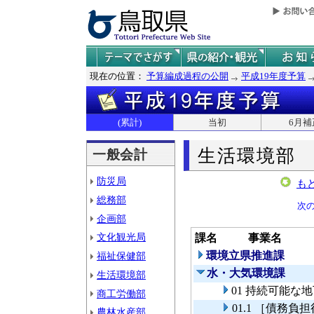
現在の位置：
予算編成過程の公開
平成19年度予算
(累計)
当初
6月補
生活環境部
一般会計
防災局
も
総務部
次
企画部
文化観光局
課名
事業名
環境立県推進課
福祉保健部
水・大気環境課
生活環境部
01 持続可能な
商工労働部
01.1 ［債務
農林水産部