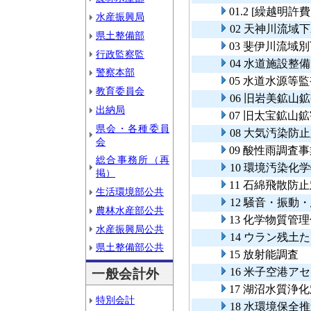
01.2 [繰越
水産振興局
02 天神川流
県土整備部
03 斐伊川流域
行政監察監
04 水道施設整
警察本部
05 水道水源等
教育委員会
06 旧岩美鉱山
出納局
07 旧太宝鉱山
県会・各種委員
08 大気汚染防
会
09 酸性雨調査
総合事務所（再
10 環境汚染化
掲）
11 石綿飛散防
生活環境部公共
12 騒音・振動
農林水産部公共
13 化学物質管
水産振興局公共
14 ウラン残土
県土整備部公共
15 放射能調査
16 米子空港ア
一般会計外
17 湖沼水質浄
特別会計
18 水環境保全