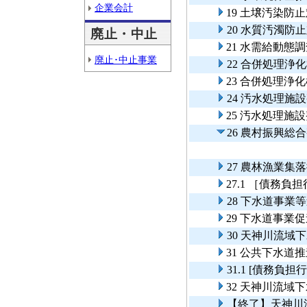
企業会計
19 土壌汚染防
20 水質汚濁防
廃止・中止
21 水需給動態
廃止･中止事業
22 合併処理浄
23 合併処理浄
24 汚水処理
25 汚水処理
26 農村振興総
27 農林漁業
27.1 ［債務
28 下水道事業
29 下水道事業
30 天神川流
31 公共下水道
31.1 [債務
32 天神川流域
【終了】天神川