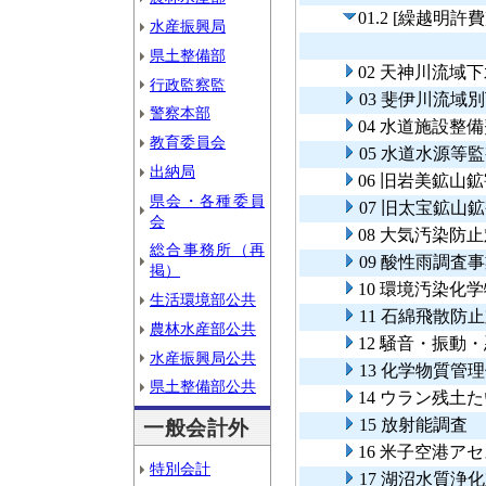
01.2 [繰越
水産振興局
県土整備部
02 天神川流域
行政監察監
03 斐伊川流
警察本部
04 水道施設整
教育委員会
05 水道水源等
出納局
06 旧岩美鉱山
県会・各種委員
07 旧太宝鉱山
会
08 大気汚染防
総合事務所（再
09 酸性雨調査
掲）
10 環境汚染化
生活環境部公共
11 石綿飛散防
農林水産部公共
12 騒音・振動
水産振興局公共
13 化学物質管
県土整備部公共
14 ウラン残土
15 放射能調査
一般会計外
16 米子空港ア
特別会計
17 湖沼水質浄