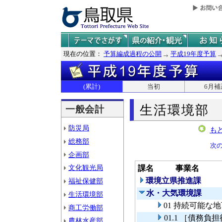
現在の位置：
予算編成過程の公開
平成19年度予算
(累計)
当初
6月補
生活環境部
一般会計
防災局
も
総務部
次
企画部
文化観光局
課名
事業名
環境立県推進課
福祉保健部
水・大気環境課
生活環境部
01 持続可能な
商工労働部
01.1 ［債務
農林水産部