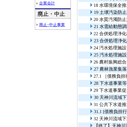
企業会計
18 水環境保全
19 土壌汚染防
廃止・中止
20 水質汚濁防
廃止･中止事業
21 水需給動態
22 合併処理浄
23 合併処理浄
24 汚水処理
25 汚水処理
26 農村振興総
27 農林漁業
27.1 ［債務
28 下水道事業
29 下水道事業
30 天神川流
31 公共下水道
31.1 [債務
32 天神川流域
【終了】天神川