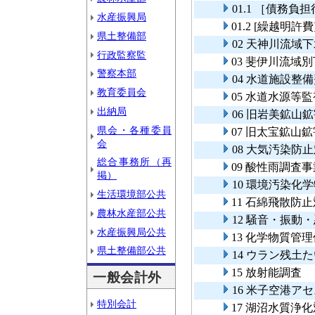
01.1 ［債務
水産振興局
01.2 [繰越
県土整備部
02 天神川流域
行政監察監
03 斐伊川流域
警察本部
04 水道施設整
教育委員会
05 水道水源等
出納局
06 旧岩美鉱山
県会・各種委員
07 旧太宝鉱山
会
08 大気汚染防
総合事務所（再
09 酸性雨調査事
掲）
10 環境汚染化
生活環境部公共
11 石綿飛散防
農林水産部公共
12 騒音・振動
水産振興局公共
13 化学物質管
県土整備部公共
14 ウラン残土
15 放射能調査
一般会計外
16 米子空港ア
特別会計
17 湖沼水質浄