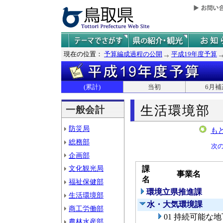
現在の位置：
予算編成過程の公開
平成19年度予算
(累計)
当初
6月補
生活環境部
一般会計
防災局
も
総務部
次
企画部
文化観光局
課
事業名
名
福祉保健部
環境立県推進課
生活環境部
水・大気環境課
商工労働部
01 持続可能な
農林水産部