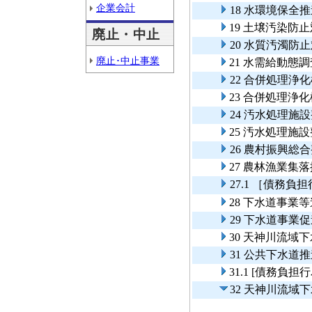
企業会計
18 水環境保全
19 土壌汚染防
廃止・中止
20 水質汚濁防
廃止･中止事業
21 水需給動態
22 合併処理浄
23 合併処理浄
24 汚水処理
25 汚水処理
26 農村振興総
27 農林漁業集
27.1 ［債務
28 下水道事業
29 下水道事業
30 天神川流域
31 公共下水道
31.1 [債務
32 天神川流域