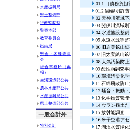
01.1 ［債務
水産振興局
01.2 [繰越
県土整備部
02 天神川流域
行政監察監
03 斐伊川流域
警察本部
04 水道施設整
教育委員会
05 水道水源等
出納局
06 旧岩美鉱山
県会・各種委員
07 旧太宝鉱山
会
08 大気汚染防
総合事務所（再
09 酸性雨調査事
掲）
10 環境汚染化
生活環境部公共
11 石綿飛散防
農林水産部公共
12 騒音・振動
水産振興局公共
13 化学物質管
県土整備部公共
14 ウラン残土
15 放射能調査
一般会計外
16 米子空港ア
特別会計
17 湖沼水質浄