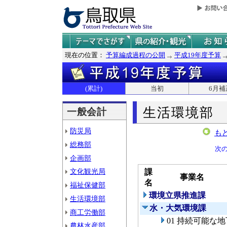
現在の位置：
予算編成過程の公開
平成19年度予算
(累計)
当初
6月補
生活環境部
一般会計
防災局
も
総務部
次
企画部
文化観光局
課
事業名
名
福祉保健部
環境立県推進課
生活環境部
水・大気環境課
商工労働部
01 持続可能な
農林水産部