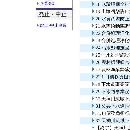
企業会計
18 水環境保全
19 土壌汚染防
廃止・中止
20 水質汚濁防
廃止･中止事業
21 水需給動態
22 合併処理浄
23 合併処理浄
24 汚水処理
25 汚水処理
26 農村振興総
27 農林漁業集
27.1 ［債務
28 下水道事業
29 下水道事業
30 天神川流域
31 公共下水道
31.1 [債務
32 天神川流域
【終了】天神川