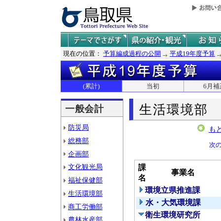
現在の位置：
予算編成過程の公開
平成19年度予算
(累計)
当初
6月補
生活環境部
一般会計
防災局
も
総務部
次
企画部
文化観光局
課
事業名
名
福祉保健部
環境立県推進課
生活環境部
水・大気環境課
商工労働部
衛生環境研究所
農林水産部