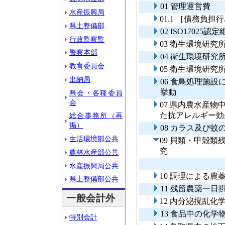
01 管理運営費
水産振興局
01.1 ［債務負
県土整備部
02 ISO1702
行政監察監
03 衛生環境研究
警察本部
04 衛生環境研究
教育委員会
05 衛生環境研
出納局
06 食鳥処理施
挙動
県会・各種委員
会
07 県内農水産
た抗アレルギー効
総合事務所（再
掲）
08 カラス及び
生活環境部公共
09 貝類・甲殻
究
農林水産部公共
水産振興局公共
10 調理による
県土整備部公共
11 残留農薬一日
一般会計外
12 内分泌撹乱
13 食品中の化
特別会計