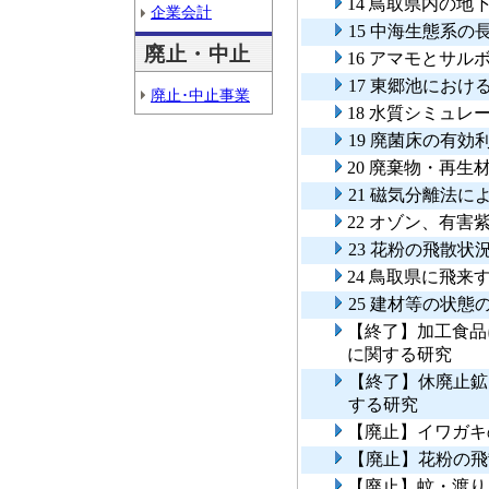
14 鳥取県内の
企業会計
15 中海生態系
廃止・中止
16 アマモとサ
17 東郷池にお
廃止･中止事業
18 水質シミュ
19 廃菌床の有
20 廃棄物・再
21 磁気分離法
22 オゾン、有
23 花粉の飛散
24 鳥取県に飛
25 建材等の状
【終了】加工食品
に関する研究
【終了】休廃止鉱
する研究
【廃止】イワガキ
【廃止】花粉の飛
【廃止】蚊・渡り