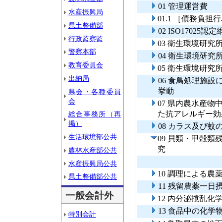
01 管理運営費
水産振興局
01.1 ［債務負
県土整備部
02 ISO1702
行政監察監
03 衛生環境研究
警察本部
04 衛生環境研究
教育委員会
05 衛生環境研
出納局
06 食鳥処理施
挙動
県会・各種委員
会
07 県内農水産
た抗アレルギー効
総合事務所（再
掲）
08 カラス及び
生活環境部公共
09 貝類・甲殻
究
農林水産部公共
水産振興局公共
10 調理による
県土整備部公共
11 残留農薬一日
一般会計外
12 内分泌撹乱
13 食品中の化
特別会計