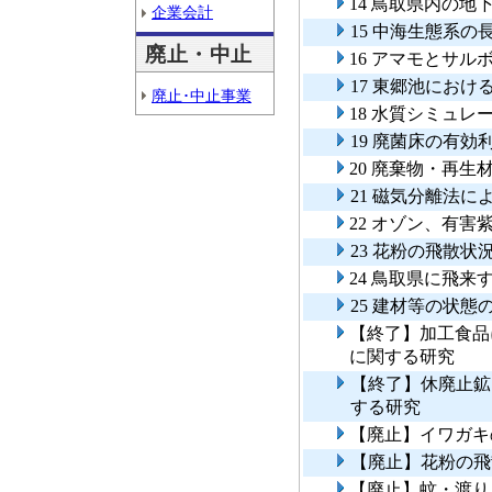
14 鳥取県内の
企業会計
15 中海生態系
廃止・中止
16 アマモとサ
17 東郷池にお
廃止･中止事業
18 水質シミュ
19 廃菌床の有
20 廃棄物・再
21 磁気分離法
22 オゾン、有
23 花粉の飛散
24 鳥取県に飛
25 建材等の状
【終了】加工食品
に関する研究
【終了】休廃止鉱
する研究
【廃止】イワガキ
【廃止】花粉の飛
【廃止】蚊・渡り