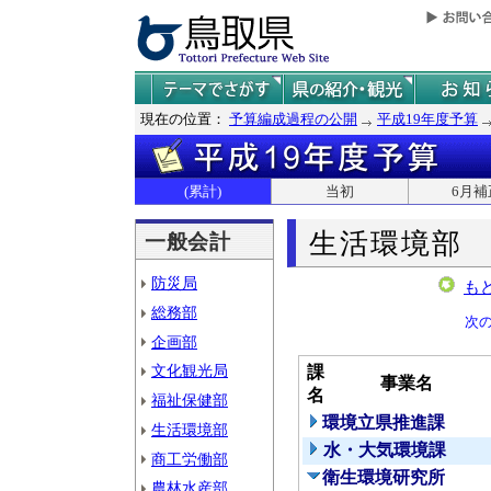
現在の位置：
予算編成過程の公開
平成19年度予算
(累計)
当初
6月補
生活環境部
一般会計
防災局
も
総務部
次
企画部
文化観光局
課
事業名
名
福祉保健部
環境立県推進課
生活環境部
水・大気環境課
商工労働部
衛生環境研究所
農林水産部