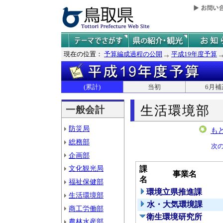
現在の位置：
予算編成過程の公開
平成19年度予算
(累計)
当初
6月補
生活環境部
一般会計
防災局
も
総務部
次
企画部
文化観光局
課
事業名
名
福祉保健部
環境立県推進課
生活環境部
水・大気環境課
商工労働部
衛生環境研究所
農林水産部