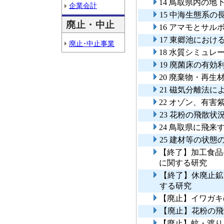
14 鳥取県内の
企業会計
15 中海生態系
廃止・中止
16 アマモとサ
17 東郷池にお
廃止･中止事業
18 水質シミュ
19 廃菌床の有
20 廃棄物・再
21 磁気分離法
22 オゾン、有
23 花粉の飛散
24 鳥取県に飛
25 建材等の状
【終了】加工食品
に関する研究
【終了】休廃止鉱
する研究
【廃止】イワガキ
【廃止】花粉の飛
【廃止】蚊・渡り