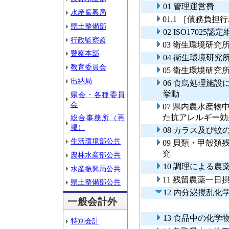
01 管理運営費
水産振興局
01.1 ［債務負
県土整備部
02 ISO1702
行政監察監
03 衛生環境研究
警察本部
04 衛生環境研究
教育委員会
05 衛生環境研
出納局
06 食鳥処理施
挙動
県会・各種委員
会
07 県内農水産
た抗アレルギー効
総合事務所（再
掲）
08 カラス及び
生活環境部公共
09 貝類・甲殻
究
農林水産部公共
10 調理による
水産振興局公共
11 残留農薬一日
県土整備部公共
12 内分泌撹乱
一般会計外
13 食品中の化
特別会計