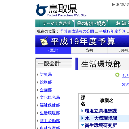
現在の位置：
予算編成過程の公開
平成19年度予算
(累計)
当初
6月補
生活環境部
一般会計
防災局
も
総務部
次
企画部
文化観光局
課
事業名
名
福祉保健部
環境立県推進課
生活環境部
水・大気環境課
商工労働部
衛生環境研究所
農林水産部