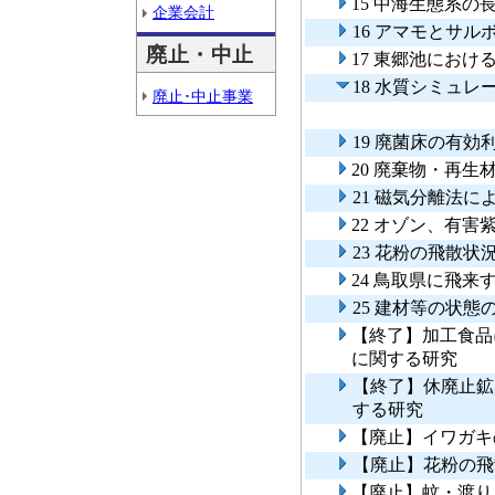
15 中海生態系
企業会計
16 アマモとサ
廃止・中止
17 東郷池にお
18 水質シミュ
廃止･中止事業
19 廃菌床の有
20 廃棄物・再
21 磁気分離法
22 オゾン、有
23 花粉の飛散
24 鳥取県に飛
25 建材等の状
【終了】加工食品
に関する研究
【終了】休廃止鉱
する研究
【廃止】イワガキ
【廃止】花粉の飛
【廃止】蚊・渡り