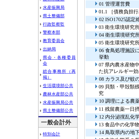
01 管理運営費
水産振興局
01.1 ［債務負
県土整備部
02 ISO1702
行政監察監
03 衛生環境研究
警察本部
04 衛生環境研究
教育委員会
05 衛生環境研
出納局
06 食鳥処理施
挙動
県会・各種委員
会
07 県内農水産
た抗アレルギー効
総合事務所（再
掲）
08 カラス及び
生活環境部公共
09 貝類・甲殻
究
農林水産部公共
10 調理による
水産振興局公共
11 残留農薬一日
県土整備部公共
12 内分泌撹乱
一般会計外
13 食品中の化
14 鳥取県内の
特別会計