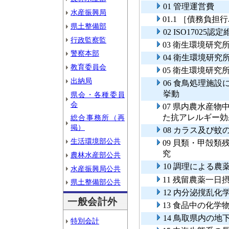
01 管理運営費
水産振興局
01.1 ［債務負
県土整備部
02 ISO1702
行政監察監
03 衛生環境研究
警察本部
04 衛生環境研究
教育委員会
05 衛生環境研
出納局
06 食鳥処理施
挙動
県会・各種委員
会
07 県内農水産
た抗アレルギー効
総合事務所（再
掲）
08 カラス及び
生活環境部公共
09 貝類・甲殻
究
農林水産部公共
10 調理による
水産振興局公共
11 残留農薬一日
県土整備部公共
12 内分泌撹乱
一般会計外
13 食品中の化
14 鳥取県内の
特別会計