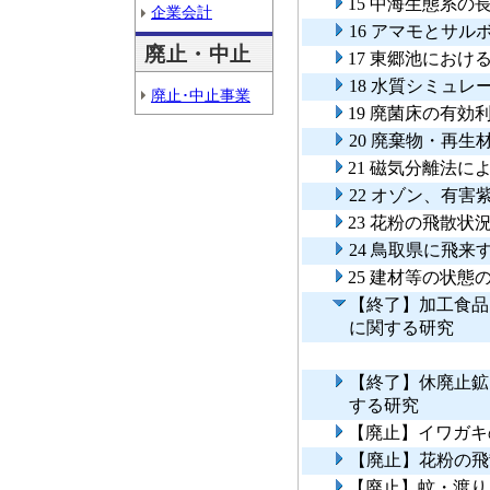
15 中海生態系
企業会計
16 アマモとサ
廃止・中止
17 東郷池にお
18 水質シミュ
廃止･中止事業
19 廃菌床の有効
20 廃棄物・再
21 磁気分離法
22 オゾン、有
23 花粉の飛散
24 鳥取県に飛
25 建材等の状
【終了】加工食品
に関する研究
【終了】休廃止鉱
する研究
【廃止】イワガキ
【廃止】花粉の飛
【廃止】蚊・渡り