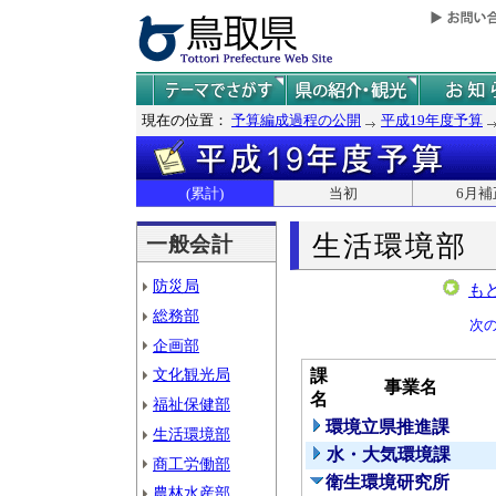
現在の位置：
予算編成過程の公開
平成19年度予算
(累計)
当初
6月補
生活環境部
一般会計
防災局
も
総務部
次
企画部
文化観光局
課
事業名
名
福祉保健部
環境立県推進課
生活環境部
水・大気環境課
商工労働部
衛生環境研究所
農林水産部