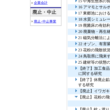
15 中海生態系
企業会計
16 アマモとサ
廃止・中止
17 東郷池にお
18 水質シミュ
廃止･中止事業
19 廃菌床の有効
20 廃棄物・再
21 磁気分離法
22 オゾン、有
23 花粉の飛散
24 鳥取県に飛
25 建材等の状
【終了】加工食品
に関する研究
【終了】休廃止鉱
する研究
【廃止】イワガキ
【廃止】花粉の飛
【廃止】蚊・渡り