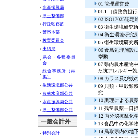
01 管理運営費
水産振興局
01.1 ［債務負
県土整備部
02 ISO1702
行政監察監
03 衛生環境研究
警察本部
04 衛生環境研究
教育委員会
05 衛生環境研
出納局
06 食鳥処理施
挙動
県会・各種委員
会
07 県内農水産
た抗アレルギー効
総合事務所（再
掲）
08 カラス及び
生活環境部公共
09 貝類・甲殻
究
農林水産部公共
10 調理による
水産振興局公共
11 残留農薬一日
県土整備部公共
12 内分泌撹乱
一般会計外
13 食品中の化
14 鳥取県内の
特別会計