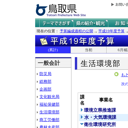
現在の位置：
予算編成過程の公開
平成19年度予算
(累計)
当初
6月補
生活環境部
一般会計
防災局
も
総務部
次
企画部
文化観光局
課
事業名
名
福祉保健部
環境立県推進課
生活環境部
水・大気環境課
商工労働部
衛生環境研究所
農林水産部