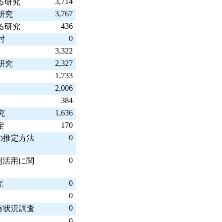
3,714
る研究
3,767
研究
436
る研究
0
討
3,322
2,327
研究
1,733
2,006
384
1,636
究
170
定
0
の推定方法
0
利活用に関
0
究
0
0
有状況調査
0