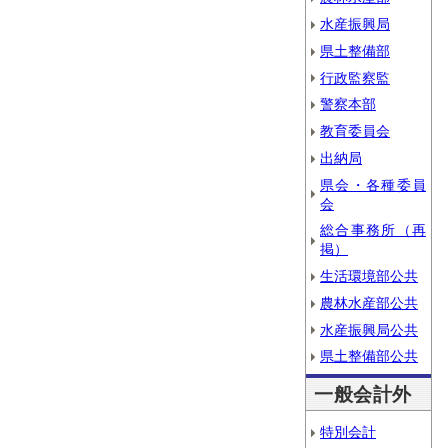
水産振興局
県土整備部
行政監察監
警察本部
教育委員会
出納局
県会・各種委員
会
総合事務所（再
掲）
生活環境部公共
農林水産部公共
水産振興局公共
県土整備部公共
一般会計外
特別会計