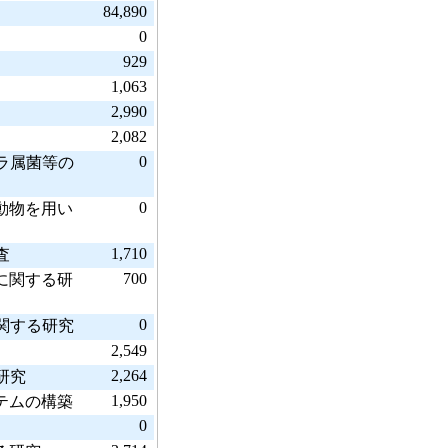
84,890
0
929
1,063
2,990
2,082
0
ラ属菌等の
0
動物を用い
1,710
査
700
に関する研
0
関する研究
2,549
2,264
研究
1,950
テムの構築
0