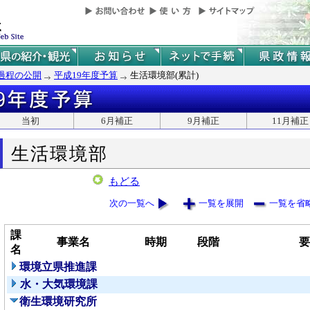
過程の公開
平成19年度予算
生活環境部(累計)
当初
6月補正
9月補正
11月補正
生活環境部
もどる
次の一覧へ
一覧を展開
一覧を省
課
事業名
時期
段階
要
名
環境立県推進課
水・大気環境課
衛生環境研究所