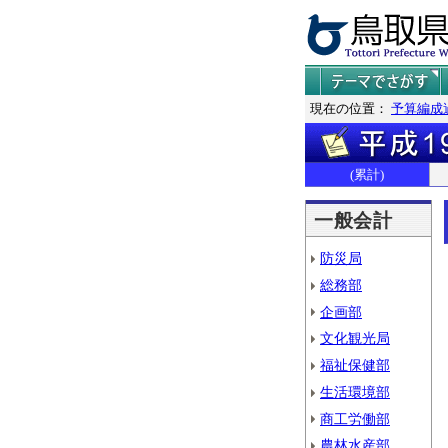
現在の位置：
予算編成
(累計)
一般会計
防災局
総務部
企画部
文化観光局
福祉保健部
生活環境部
商工労働部
農林水産部