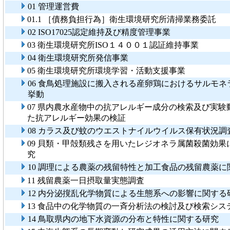
01 管理運営費
01.1 ［債務負担行為］衛生環境研究所清掃業務委託
02 ISO17025認定維持及び精度管理事業
03 衛生環境研究所ISO１４００１認証維持事業
04 衛生環境研究所発信事業
05 衛生環境研究所環境学習・活動支援事業
06 食鳥処理施設に搬入される産卵鶏におけるサルモネ
挙動
07 県内農水産物中の抗アレルギー成分の検索及び実験
た抗アレルギー効果の検証
08 カラス及び蚊のウエストナイルウイルス保有状況調
09 貝類・甲殻類残さを用いたレジオネラ属菌殺菌効果
究
10 調理による農薬の残留特性と加工食品の残留農薬に
11 残留農薬一日摂取量実態調査
12 内分泌撹乱化学物質による生態系への影響に関する
13 食品中の化学物質の一斉分析法の検討及び検索シス
14 鳥取県内の地下水資源の分布と特性に関する研究