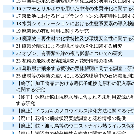
15 中海生態系の長期変動と研究成果の活用方法に関す
16 アマモとサルボウを用いた中海の水質浄化に関する
17 東郷池におけるピコプランクトンの増殖特性に関す
18 水質シミュレーションにおける生態系要素の導入検
19 廃菌床の有効利用に関する研究
20 廃棄物・再生材の化学特性及び環境安全性に関する
21 磁気分離法による環境水等の浄化に関する研究
22 オゾン、有害紫外線の複合影響についての研究
23 花粉の飛散状況実態調査と花粉情報の提供
24 鳥取県に飛来する黄砂の実体解明に関する調査・研
25 建材等の状態の違いによる室内環境中の石綿濃度測
【終了】加工食品における遺伝子組換え原料の混入率
に関する研究
【終了】休廃止鉱山坑廃水等に含まれる未利用資源の
する研究
【廃止】イワガキのノロウイルス浄化方法に関する研
【廃止】花粉の飛散状況実態調査と花粉情報の提供
【廃止】蚊・渡り鳥等のウエストナイル熱ウイルス保
【廃止】湖沼中の難分解性有機物に関する調査研究