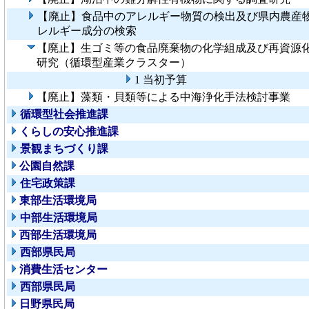
【廃止】食品中のアレルギー物質の検出及び県内農産
レルギー成分の検索
【廃止】生ゴミ等の食品廃棄物の化学組成及び再資源
研究（循環型産業クラスター）
1 当初予算
【廃止】藻類・貝類等による中海浄化手法検討事業
循環型社会推進課
くらしの安心推進課
景観まちづくり課
公園自然課
住宅政策課
東部生活環境局
中部生活環境局
西部生活環境局
西部県民局
消費生活センター
西部県民局
日野県民局