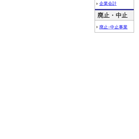
企業会計
廃止・中止
廃止･中止事業