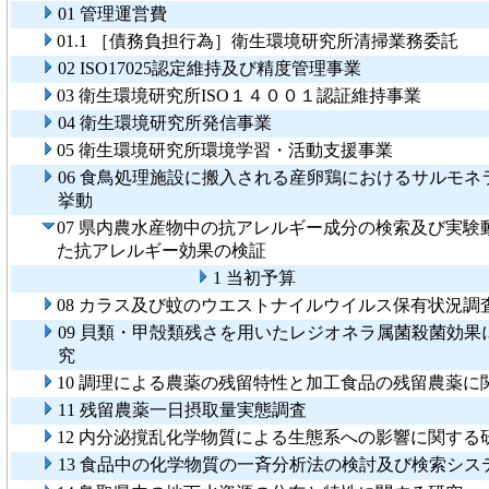
01 管理運営費
01.1 ［債務負担行為］衛生環境研究所清掃業務委託
02 ISO17025認定維持及び精度管理事業
03 衛生環境研究所ISO１４００１認証維持事業
04 衛生環境研究所発信事業
05 衛生環境研究所環境学習・活動支援事業
06 食鳥処理施設に搬入される産卵鶏におけるサルモネ
挙動
07 県内農水産物中の抗アレルギー成分の検索及び実験
た抗アレルギー効果の検証
1 当初予算
08 カラス及び蚊のウエストナイルウイルス保有状況調
09 貝類・甲殻類残さを用いたレジオネラ属菌殺菌効果
究
10 調理による農薬の残留特性と加工食品の残留農薬に
11 残留農薬一日摂取量実態調査
12 内分泌撹乱化学物質による生態系への影響に関する
13 食品中の化学物質の一斉分析法の検討及び検索シス