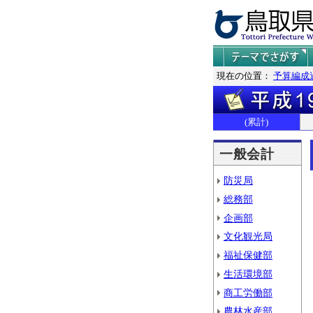
現在の位置：
予算編成
(累計)
一般会計
防災局
総務部
企画部
文化観光局
福祉保健部
生活環境部
商工労働部
農林水産部