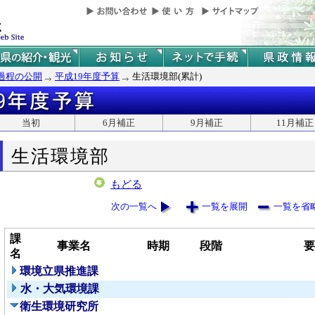
過程の公開
平成19年度予算
生活環境部(累計)
当初
6月補正
9月補正
11月補正
生活環境部
もどる
次の一覧へ
一覧を展開
一覧を省
課
事業名
時期
段階
要
名
環境立県推進課
水・大気環境課
衛生環境研究所