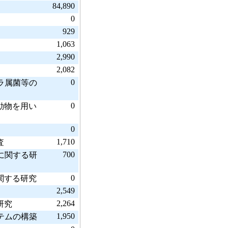
84,890
0
929
1,063
2,990
2,082
0
ラ属菌等の
0
動物を用い
0
1,710
査
700
に関する研
0
関する研究
2,549
2,264
研究
1,950
テムの構築