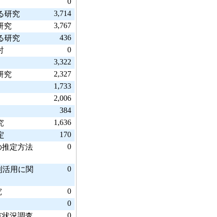
0
3,714
る研究
3,767
研究
436
る研究
0
討
3,322
2,327
研究
1,733
2,006
384
1,636
究
170
定
0
の推定方法
0
利活用に関
0
究
0
0
有状況調査