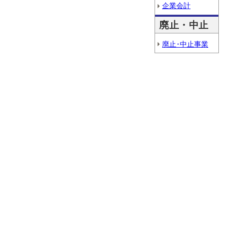
企業会計
廃止・中止
廃止･中止事業