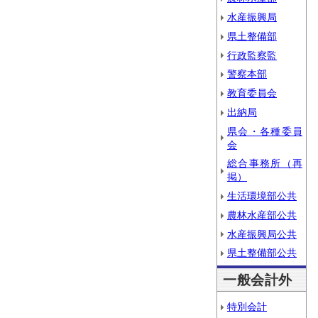
水産振興局
県土整備部
行政監察監
警察本部
教育委員会
出納局
県会・各種委員
会
総合事務所（再
掲）
生活環境部公共
農林水産部公共
水産振興局公共
県土整備部公共
一般会計外
特別会計