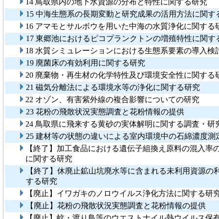
14 鳥取県内の地下水資源の分布と特性に関する研究
15 中海生態系の長期変動と研究成果の活用方法に関す
16 アマモとサルボウを用いた中海の水質浄化に関する
17 東郷池におけるピコプランクトンの増殖特性に関す
18 水質シミュレーションにおける生態系要素の導入検
19 廃菌床の有効利用に関する研究
20 廃棄物・再生材の化学特性及び環境安全性に関する
21 磁気分離法による環境水等の浄化に関する研究
22 オゾン、有害紫外線の複合影響についての研究
23 花粉の飛散状況実態調査と花粉情報の提供
24 鳥取県に飛来する黄砂の実体解明に関する調査・研
25 建材等の状態の違いによる室内環境中の石綿濃度測
【終了】加工食品における遺伝子組換え原料の混入率
に関する研究
【終了】休廃止鉱山坑廃水等に含まれる未利用資源の
する研究
【廃止】イワガキのノロウイルス浄化方法に関する研
【廃止】花粉の飛散状況実態調査と花粉情報の提供
【廃止】蚊・渡り鳥等のウエストナイル熱ウイルス保