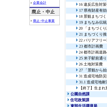
企業会計
16 違反広告対
17 県有財産有
廃止・中止
18 景観まちづ
廃止･中止事業
19 まちなみ伝
20 「まちづく
21 まちづくり
22 バリアフリ
23 都市計画費
24 都市計画道
25 米子駅前通
26 土地対策費
27 「景観か
31 造成宅地防
31.1 造成宅地
【終了】生まれ
公園自然課
住宅政策課
東部生活環境局