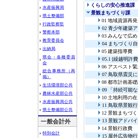
くらしの安心推進課
水産振興局
景観まちづくり課
県土整備部
01 地域資源再
行政監察監
02 青少年建築
警察本部
03 みんなで
教育委員会
04 まちづくり
出納局
05 建築指導費
県会・各種委員
05.1 [繰越明
会
06 アスベスト
総合事務所（再
07 鳥取県震災
掲）
08 都市計画基
生活環境部公共
09 「持続可能
農林水産部公共
10 土地利用の
水産振興局公共
11 鳥取県景観
県土整備部公共
12 景観まちづ
13 景観アドバ
一般会計外
14 景観行政費
特別会計
15 屋外広告物