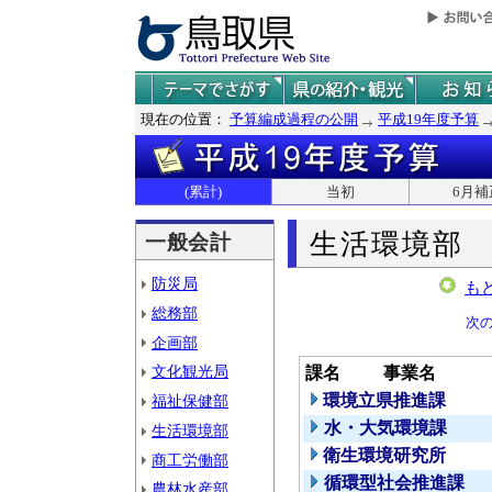
現在の位置：
予算編成過程の公開
平成19年度予算
(累計)
当初
6月補
生活環境部
一般会計
防災局
も
総務部
次
企画部
文化観光局
課名
事業名
環境立県推進課
福祉保健部
水・大気環境課
生活環境部
衛生環境研究所
商工労働部
循環型社会推進課
農林水産部