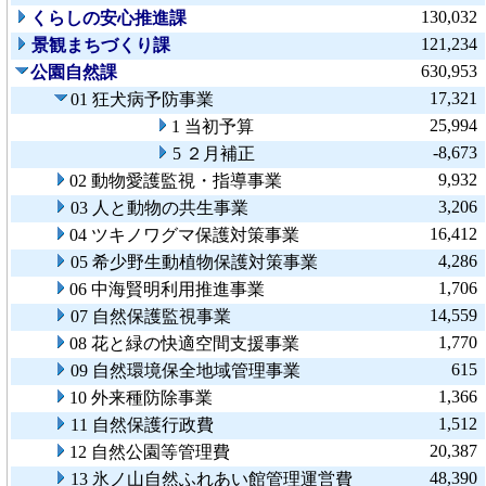
130,032
くらしの安心推進課
121,234
景観まちづくり課
630,953
公園自然課
17,321
01 狂犬病予防事業
25,994
1 当初予算
-8,673
5 ２月補正
9,932
02 動物愛護監視・指導事業
3,206
03 人と動物の共生事業
16,412
04 ツキノワグマ保護対策事業
4,286
05 希少野生動植物保護対策事業
1,706
06 中海賢明利用推進事業
14,559
07 自然保護監視事業
1,770
08 花と緑の快適空間支援事業
615
09 自然環境保全地域管理事業
1,366
10 外来種防除事業
1,512
11 自然保護行政費
20,387
12 自然公園等管理費
48,390
13 氷ノ山自然ふれあい館管理運営費