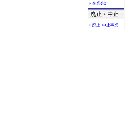
企業会計
廃止・中止
廃止･中止事業