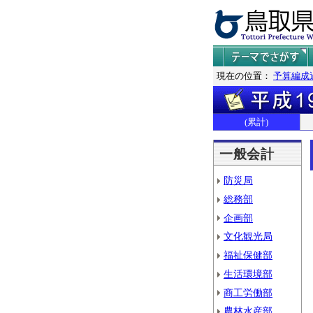
現在の位置：
予算編成
(累計)
一般会計
防災局
総務部
企画部
文化観光局
福祉保健部
生活環境部
商工労働部
農林水産部