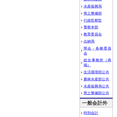
水産振興局
県土整備部
行政監察監
警察本部
教育委員会
出納局
県会・各種委員
会
総合事務所（再
掲）
生活環境部公共
農林水産部公共
水産振興局公共
県土整備部公共
一般会計外
特別会計