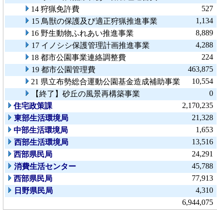
527
14 狩猟免許費
1,134
15 鳥獣の保護及び適正狩猟推進事業
8,889
16 野生動物ふれあい推進事業
4,288
17 イノシシ保護管理計画推進事業
224
18 都市公園事業連絡調整費
463,875
19 都市公園管理費
10,554
21 県立布勢総合運動公園基金造成補助事業
0
【終了】砂丘の風景再構築事業
2,170,235
住宅政策課
21,328
東部生活環境局
1,653
中部生活環境局
13,516
西部生活環境局
24,291
西部県民局
45,788
消費生活センター
77,913
西部県民局
4,310
日野県民局
6,944,075