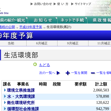
過程の公開
平成19年度予算
生活環境部(累計)
当初
6月補正
9月補正
11月補正
生活環境部
もどる
次の一覧へ
一覧を展開
一覧を省
課名
事業名
時期
段階
要求額
計上額
2,060,503
環境立県推進課
578,898
水・大気環境課
120,622
衛生環境研究所
942,799
循環型社会推進課