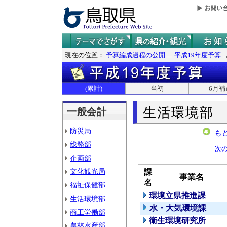
現在の位置：
予算編成過程の公開
平成19年度予算
(累計)
当初
6月補
生活環境部
一般会計
防災局
も
総務部
次
企画部
文化観光局
課
事業名
名
福祉保健部
環境立県推進課
生活環境部
水・大気環境課
商工労働部
衛生環境研究所
農林水産部