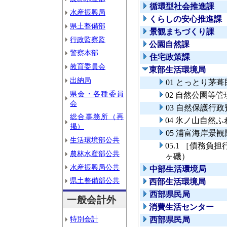
循環型社会推進課
水産振興局
くらしの安心推進課
県土整備部
景観まちづくり課
行政監察監
公園自然課
警察本部
住宅政策課
教育委員会
東部生活環境局
出納局
01 とっとり茅
県会・各種委員
02 自然公園等管
会
03 自然保護行政
総合事務所（再
04 氷ノ山自然
掲）
05 浦富海岸景
生活環境部公共
05.1 ［債務
農林水産部公共
ヶ磯）
水産振興局公共
中部生活環境局
県土整備部公共
西部生活環境局
西部県民局
一般会計外
消費生活センター
特別会計
西部県民局