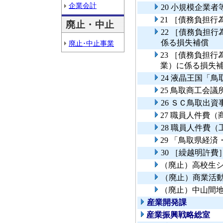
企業会計
20 小規模企業
21 ［債務負担
廃止・中止
22 ［債務負担
係る損失補償
廃止･中止事業
23 ［債務負担
業）に係る損失
24 液晶王国「
25 鳥取商工会
26 ＳＣ鳥取出資
27 職員人件費
28 職員人件費
29 「鳥取県経
30 ［繰越明許
（廃止）高校生
（廃止）商業活
（廃止）中山間
産業開発課
産業振興戦略総室