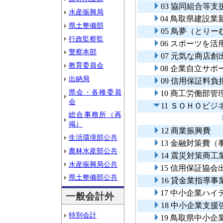
03 協同組合等支
水産振興局
04 鳥取県建設
県土整備部
05 鳥夢（とり
行政監察監
06 スポーツを
警察本部
07 元気な商店創
教育委員会
08 企業自立サ
出納局
09 信用保証料
県会・各種委員
10 商工労働部管
会
11 ＳＯＨＯビ
総合事務所（再
掲）
12 商業振興費
生活環境部公共
13 金融対策費（
農林水産部公共
14 震災対策商
水産振興局公共
15 信用保証協会
県土整備部公共
16 貸金業指導事
17 中小企業ハ
一般会計外
18 中小企業支
特別会計
19 鳥取県中小