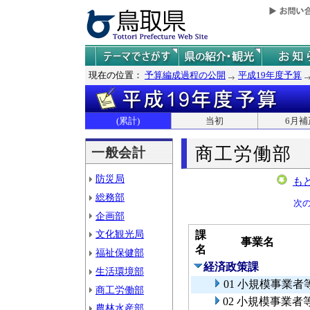
現在の位置：
予算編成過程の公開
平成19年度予算
(累計)
当初
6月補
商工労働部
一般会計
防災局
も
総務部
次
企画部
文化観光局
課
事業名
名
福祉保健部
経済政策課
生活環境部
01 小規模事業
商工労働部
02 小規模事業
農林水産部