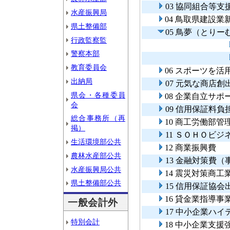
03 協同組合等支
水産振興局
04 鳥取県建設
県土整備部
05 鳥夢（とり
行政監察監
警察本部
教育委員会
06 スポーツを
出納局
07 元気な商店創
県会・各種委員
08 企業自立サ
会
09 信用保証料
総合事務所（再
10 商工労働部管
掲）
11 ＳＯＨＯビ
生活環境部公共
12 商業振興費
農林水産部公共
13 金融対策費（
水産振興局公共
14 震災対策商
県土整備部公共
15 信用保証協会
16 貸金業指導事
一般会計外
17 中小企業ハ
特別会計
18 中小企業支