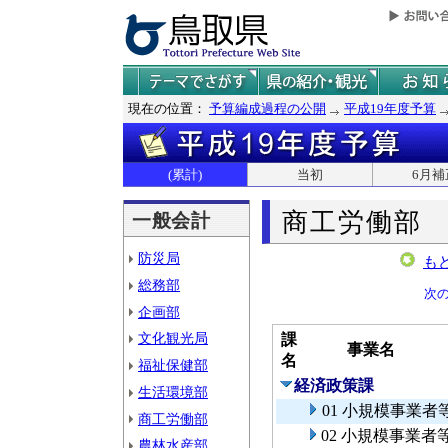
現在の位置：
予算編成過程の公開
平成19年度予算
(累計)
当初
6月補
商工労働部
一般会計
防災局
も
総務部
次
企画部
文化観光局
課
事業名
名
福祉保健部
経済政策課
生活環境部
01 小規模事業
商工労働部
02 小規模事業
農林水産部