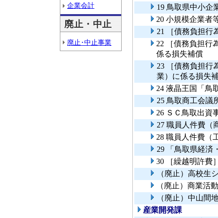
企業会計
19 鳥取県中小
20 小規模企業
廃止・中止
21 ［債務負担
廃止･中止事業
22 ［債務負担
係る損失補償
23 ［債務負担
業）に係る損失
24 液晶王国「
25 鳥取商工会
26 ＳＣ鳥取出資
27 職員人件費
28 職員人件費
29 「鳥取県経
30 ［繰越明許
（廃止）高校生
（廃止）商業活
（廃止）中山間
産業開発課