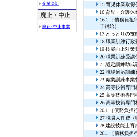
企業会計
15 育児休業取
16 育児・介護
廃止・中止
16.1 ［債務
子補給）
廃止･中止事業
17 とっとりの
18 職業訓練行政
19 技能向上対策
20 職業訓練受
21 認定訓練助成
22 職場適応訓練
23 職業訓練事業
24 高等技術専
25 高等技術専
26 高等技術専
26.1 ［債務
27 職員人件費
28 建設技能士
28.1 ［債務