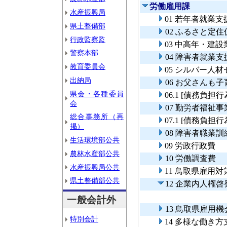
労働雇用課
水産振興局
01 若年者就業支
県土整備部
02 ふるさと定
行政監察監
03 中高年・建
警察本部
04 障害者就業
教育委員会
05 シルバー人
出納局
06 お父さんも
県会・各種委員
06.1 [債務負
会
07 勤労者福祉事
総合事務所（再
07.1 [債務負
掲）
08 障害者職業
生活環境部公共
09 労政行政費
農林水産部公共
10 労働調査費
水産振興局公共
11 鳥取県雇用
県土整備部公共
12 企業内人権
一般会計外
13 鳥取県雇用
特別会計
14 多様な働き