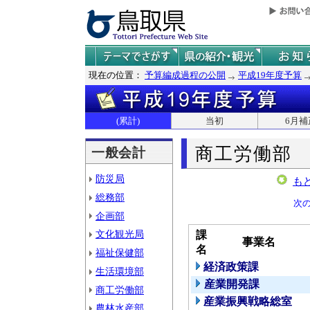
現在の位置：
予算編成過程の公開
平成19年度予算
(累計)
当初
6月補
商工労働部
一般会計
防災局
も
総務部
次
企画部
文化観光局
課
事業名
名
福祉保健部
経済政策課
生活環境部
産業開発課
商工労働部
産業振興戦略総室
農林水産部