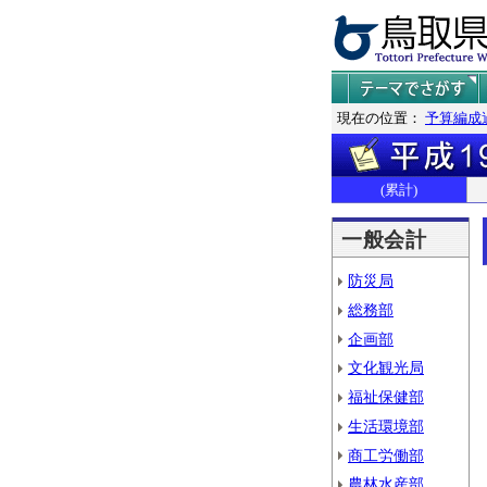
現在の位置：
予算編成
(累計)
一般会計
防災局
総務部
企画部
文化観光局
福祉保健部
生活環境部
商工労働部
農林水産部