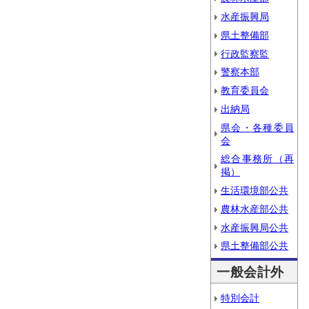
水産振興局
県土整備部
行政監察監
警察本部
教育委員会
出納局
県会・各種委員
会
総合事務所（再
掲）
生活環境部公共
農林水産部公共
水産振興局公共
県土整備部公共
一般会計外
特別会計