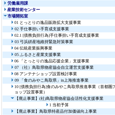
労働雇用課
産業技術センター
市場開拓室
01 とっとりの逸品販路拡大支援事業
02 手仕事担い手育成支援事業
02.1 [債務負担行為]手仕事担い手育成支援事業
03 弓浜絣産地維持緊急対策事業
04 伝統産業振興事業
05 ふるさと産業支援事業
06 「とっとりの逸品応援企業」支援事業
07 （社）鳥取県物産協会自立運営支援事業
08 アンテナショップ設置検討事業
09 「食のみやこ鳥取県」in上海推進事業
10 [債務負担行為]食のみやこ鳥取県推進事業（首都圏
ョップ設置事業）
【廃止事業】(社)鳥取県物産協会活性化支援事業
1 当初予算
【廃止事業】鳥取県特産品付加価値向上事業