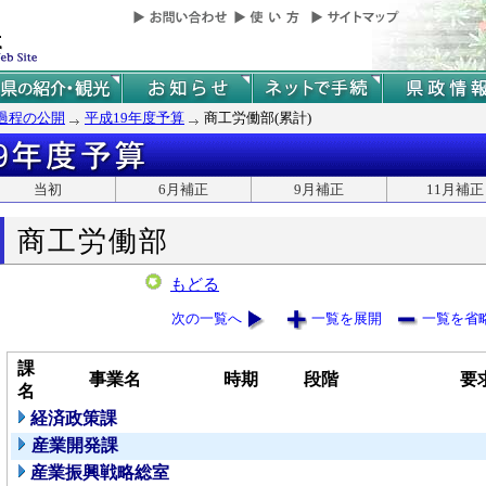
過程の公開
平成19年度予算
商工労働部(累計)
当初
6月補正
9月補正
11月補正
商工労働部
もどる
次の一覧へ
一覧を展開
一覧を省
課
事業名
時期
段階
要
名
経済政策課
産業開発課
産業振興戦略総室