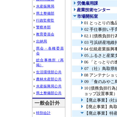
労働雇用課
水産振興局
産業技術センター
県土整備部
市場開拓室
行政監察監
01 とっとりの
警察本部
02 手仕事担い
教育委員会
02.1 [債務負
出納局
03 弓浜絣産地
県会・各種委員
04 伝統産業振興
会
05 ふるさと産業
総合事務所（再
06 「とっとり
掲）
07 （社）鳥取
生活環境部公共
08 アンテナシ
農林水産部公共
09 「食のみやこ
水産振興局公共
10 [債務負担
県土整備部公共
ョップ設置事業
【廃止事業】(社
一般会計外
【廃止事業】鳥
特別会計
【廃止事業】特