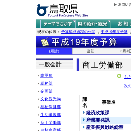
現在の位置：
予算編成過程の公開
平成19年度予算
(累計)
当初
6月補
商工労働部
一般会計
防災局
も
総務部
次
企画部
文化観光局
課
事業名
名
福祉保健部
経済政策課
生活環境部
産業開発課
商工労働部
産業振興戦略総室
農林水産部