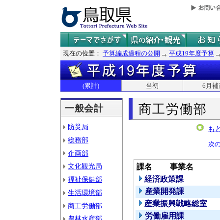
現在の位置：
予算編成過程の公開
平成19年度予算
(累計)
当初
6月補
商工労働部
一般会計
防災局
も
総務部
次
企画部
文化観光局
課名
事業名
経済政策課
福祉保健部
産業開発課
生活環境部
産業振興戦略総室
商工労働部
労働雇用課
農林水産部