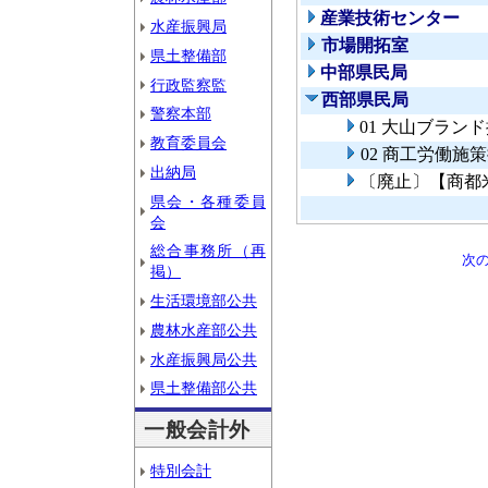
産業技術センター
水産振興局
市場開拓室
県土整備部
中部県民局
行政監察監
西部県民局
警察本部
01 大山ブラン
教育委員会
02 商工労働施
出納局
〔廃止〕【商都
県会・各種委員
会
総合事務所（再
次
掲）
生活環境部公共
農林水産部公共
水産振興局公共
県土整備部公共
一般会計外
特別会計