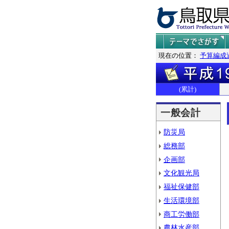
現在の位置：
予算編成
(累計)
一般会計
防災局
総務部
企画部
文化観光局
福祉保健部
生活環境部
商工労働部
農林水産部