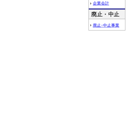
企業会計
廃止・中止
廃止･中止事業