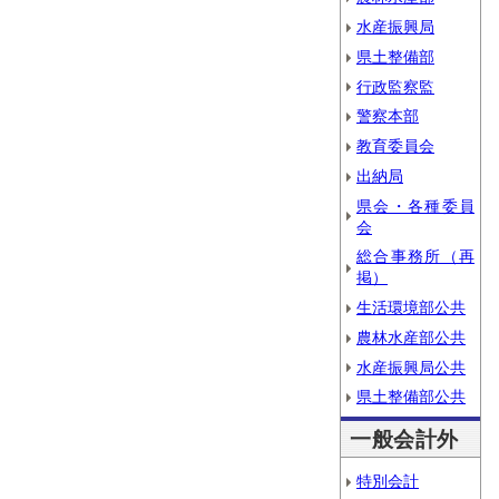
水産振興局
県土整備部
行政監察監
警察本部
教育委員会
出納局
県会・各種委員
会
総合事務所（再
掲）
生活環境部公共
農林水産部公共
水産振興局公共
県土整備部公共
一般会計外
特別会計