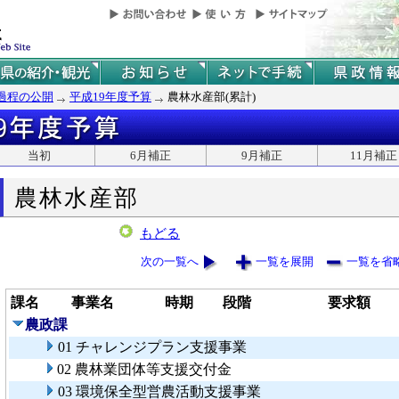
過程の公開
平成19年度予算
農林水産部(累計)
当初
6月補正
9月補正
11月補正
農林水産部
もどる
次の一覧へ
一覧を展開
一覧を省
課名
事業名
時期
段階
要求額
農政課
01 チャレンジプラン支援事業
02 農林業団体等支援交付金
03 環境保全型営農活動支援事業