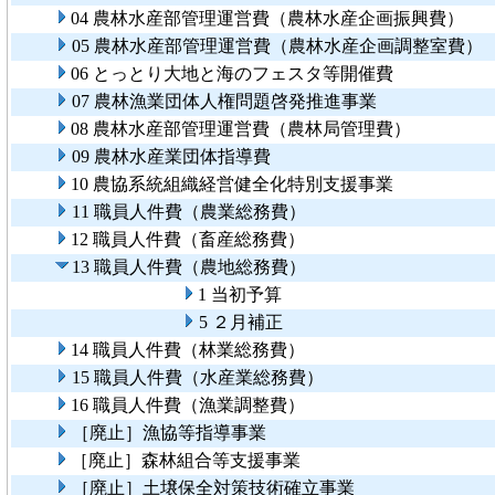
04 農林水産部管理運営費（農林水産企画振興費）
05 農林水産部管理運営費（農林水産企画調整室費）
06 とっとり大地と海のフェスタ等開催費
07 農林漁業団体人権問題啓発推進事業
08 農林水産部管理運営費（農林局管理費）
09 農林水産業団体指導費
10 農協系統組織経営健全化特別支援事業
11 職員人件費（農業総務費）
12 職員人件費（畜産総務費）
13 職員人件費（農地総務費）
1 当初予算
5 ２月補正
14 職員人件費（林業総務費）
15 職員人件費（水産業総務費）
16 職員人件費（漁業調整費）
［廃止］漁協等指導事業
［廃止］森林組合等支援事業
［廃止］土壌保全対策技術確立事業