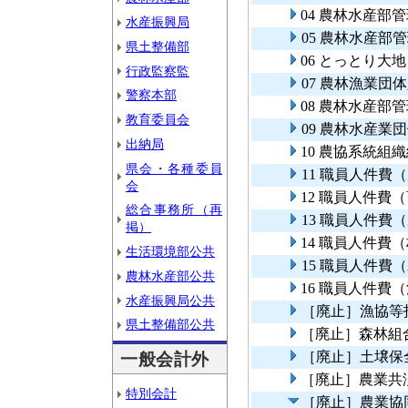
04 農林水産
水産振興局
05 農林水産
県土整備部
06 とっとり大
行政監察監
07 農林漁業団
警察本部
08 農林水産部
教育委員会
09 農林水産業
出納局
10 農協系統組
県会・各種委員
11 職員人件費
会
12 職員人件費
総合事務所（再
13 職員人件費
掲）
14 職員人件費
生活環境部公共
15 職員人件費
農林水産部公共
16 職員人件費
水産振興局公共
［廃止］漁協等
県土整備部公共
［廃止］森林組
［廃止］土壌保
一般会計外
［廃止］農業共
特別会計
［廃止］農業協