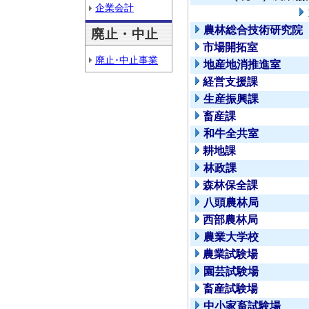
企業会計
農林総合技術研究院
廃止・中止
市場開拓室
廃止･中止事業
地産地消推進室
経営支援課
生産振興課
畜産課
和牛全共室
耕地課
林政課
森林保全課
八頭農林局
西部農林局
農業大学校
農業試験場
園芸試験場
畜産試験場
中小家畜試験場