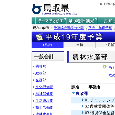
現在の位置：
予算編成過程の公開
平成19年度予算
(累計)
当初
6月補
農林水産部
一般会計
防災局
も
総務部
次
企画部
文化観光局
課名
事業名
農政課
福祉保健部
01 チャレンジ
生活環境部
02 農林業団体
商工労働部
03 環境保全型
農林水産部