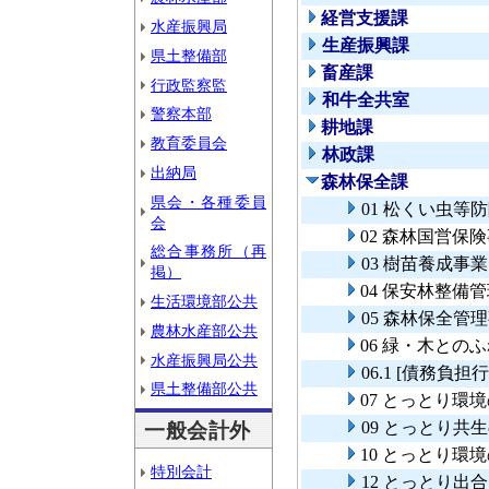
経営支援課
水産振興局
生産振興課
県土整備部
畜産課
行政監察監
和牛全共室
警察本部
耕地課
教育委員会
林政課
出納局
森林保全課
県会・各種委員
01 松くい虫等
会
02 森林国営保
総合事務所（再
03 樹苗養成事業
掲）
04 保安林整備
生活環境部公共
05 森林保全管
農林水産部公共
06 緑・木との
水産振興局公共
06.1 [債務
県土整備部公共
07 とっとり環
09 とっとり共
一般会計外
10 とっとり
特別会計
12 とっとり出