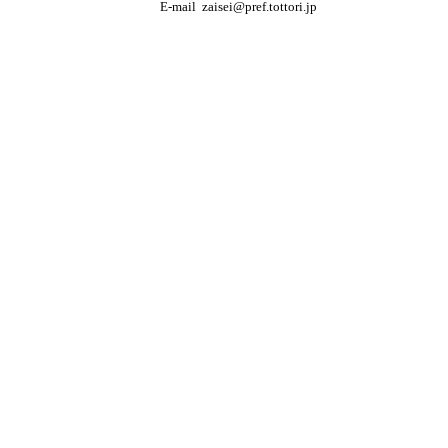
E-mail zaisei@pref.tottori.jp