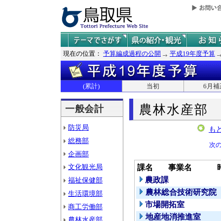
現在の位置：
予算編成過程の公開
平成19年度予算
(累計)
当初
6月補
農林水産部
一般会計
防災局
も
総務部
次
企画部
文化観光局
課名
事業名
農政課
福祉保健部
農林総合技術研究院
生活環境部
市場開拓室
商工労働部
地産地消推進室
農林水産部