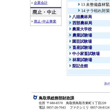
企業会計
13 未整備森林
14 ナラ枯れ対
廃止・中止
八頭農林局
廃止･中止事業
西部農林局
農業大学校
農業試験場
園芸試験場
畜産試験場
中小家畜試験場
林業試験場
梨記念館
次
鳥取県総務部財政課
住所 〒680-8570 鳥取県鳥取市東町１丁目220
電話 0857-26-7043
ファクシミリ 0857-26-8124