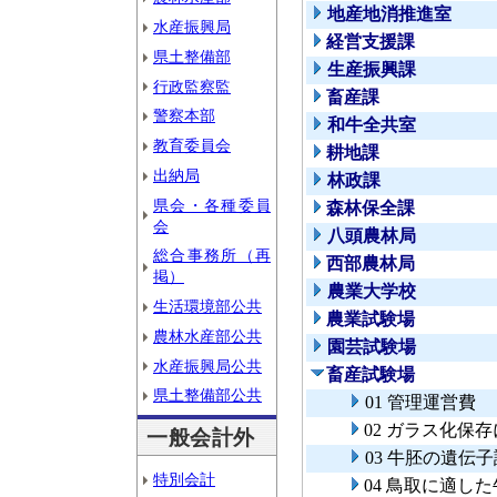
地産地消推進室
水産振興局
経営支援課
県土整備部
生産振興課
行政監察監
畜産課
警察本部
和牛全共室
教育委員会
耕地課
出納局
林政課
県会・各種委員
森林保全課
会
八頭農林局
総合事務所（再
西部農林局
掲）
農業大学校
生活環境部公共
農業試験場
農林水産部公共
園芸試験場
水産振興局公共
畜産試験場
県土整備部公共
01 管理運営費
02 ガラス化保
一般会計外
03 牛胚の遺
特別会計
04 鳥取に適し