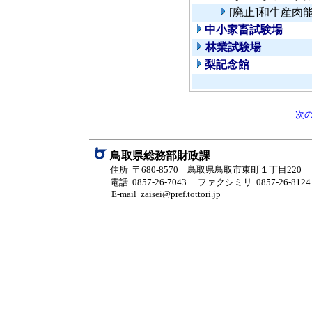
[廃止]和牛産肉
中小家畜試験場
林業試験場
梨記念館
次
鳥取県総務部財政課
住所 〒680-8570 鳥取県鳥取市東町１丁目220
電話 0857-26-7043
ファクシミリ 0857-26-8124
E-mail zaisei@pref.tottori.jp