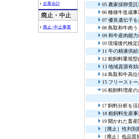
企業会計
05 農家採卵受
06 種雄牛造成
廃止・中止
07 優良遺伝子
廃止･中止事業
08 鳥取和牛肉
09 和牛産肉能
10 現場後代検
11 牛の精液供
12 粗飼料重視
13 地域資源有
14 鳥取和牛高
15 フリース
16 粗飼料増産
17 飼料分析を
18 粗飼料生産事
19 開かれた畜
［廃止］性判別
［廃止］低品質