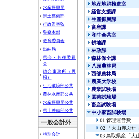
地産地消推進室
水産振興局
経営支援課
県土整備部
生産振興課
行政監察監
畜産課
警察本部
和牛全共室
教育委員会
耕地課
出納局
林政課
県会・各種委員
森林保全課
会
八頭農林局
総合事務所（再
西部農林局
掲）
農業大学校
生活環境部公共
農業試験場
農林水産部公共
園芸試験場
水産振興局公共
畜産試験場
県土整備部公共
中小家畜試験場
01 管理運営費
一般会計外
02 「大山赤ぶ
特別会計
03 鳥取県産「