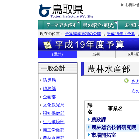
現在の位置：
予算編成過程の公開
平成19年度予算
(累計)
当初
6月補
農林水産部
一般会計
防災局
も
総務部
次
企画部
文化観光局
課
事業名
名
福祉保健部
農政課
生活環境部
農林総合技術研究院
商工労働部
市場開拓室
農林水産部