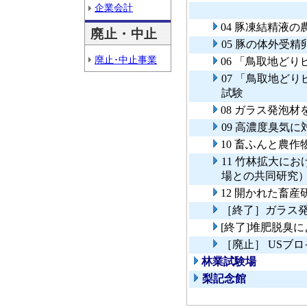
企業会計
04 豚凍結精液
廃止・中止
05 豚の体外受
廃止･中止事業
06 「鳥取地ど
07 「鳥取地ど
試験
08 ガラス発泡
09 高濃度臭気
10 畜ふんと農
11 竹林拡大に
場との共同研究
12 開かれた畜
［終了］ガラス
[終了]堆肥脱臭
［廃止］ USブ
林業試験場
梨記念館