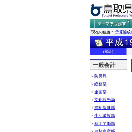
現在の位置：
予算編成
(累計)
一般会計
防災局
総務部
企画部
文化観光局
福祉保健部
生活環境部
商工労働部
農林水産部