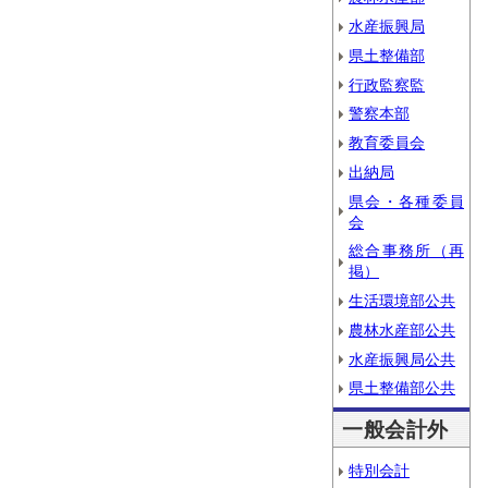
水産振興局
県土整備部
行政監察監
警察本部
教育委員会
出納局
県会・各種委員
会
総合事務所（再
掲）
生活環境部公共
農林水産部公共
水産振興局公共
県土整備部公共
一般会計外
特別会計