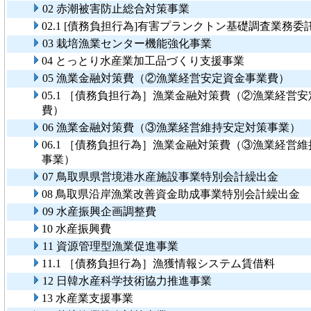
02 赤潮被害防止総合対策事業
02.1 [債務負担行為]有害プランクトン基礎調査業務委
03 栽培漁業センター機能強化事業
04 とっとり水産業加工品づくり支援事業
05 漁業金融対策費（②漁業経営安定資金事業費）
05.1 ［債務負担行為］漁業金融対策費（②漁業経営
費）
06 漁業金融対策費（③漁業経営維持安定対策事業）
06.1 ［債務負担行為］漁業金融対策費（③漁業経営
事業）
07 鳥取県県営境港水産施設事業特別会計繰出金
08 鳥取県沿岸漁業改善資金助成事業特別会計繰出金
09 水産振興企画調整費
10 水産振興費
11 資源管理型漁業促進事業
11.1 ［債務負担行為］漁獲情報システム賃借料
12 日韓水産科学技術協力推進事業
13 水産業支援事業