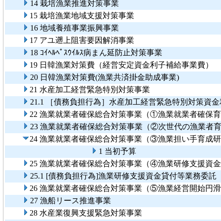
14 栽培漁業推進対策事業
15 栽培漁業地域支援対策事業
16 地域養殖事業振興事業
17 アユ遡上阻害要因解消事業
18 ｺｲﾍﾙﾍﾟｽｳｲﾙｽ病まん延防止対策事業
19 日韓漁業対策費（経営安定資金利子補給事業費）
20 日韓漁業対策費(漁業共済掛金助成事業)
21 水産加工経営緊急特別対策事業
21.1 ［債務負担行為］水産加工経営緊急特別対策資
22 漁業就業者確保総合対策事業（①漁業就業者確保
23 漁業就業者確保総合対策事業（②次世代の漁業者
24 漁業就業者確保総合対策事業（③漁業担い手育成
1 当初予算
25 漁業就業者確保総合対策事業（④漁業研修支援資
25.1 [債務負担行為]漁業研修支援資金貸付等業務委託
26 漁業就業者確保総合対策事業（⑤漁業経営開始円
27 漁船リース推進事業
28 水産業復興支援緊急対策事業