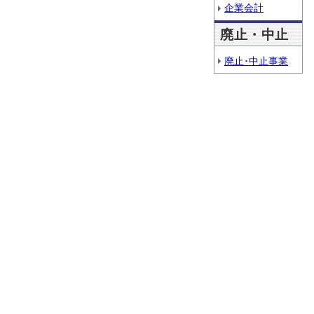
企業会計
廃止・中止
廃止･中止事業