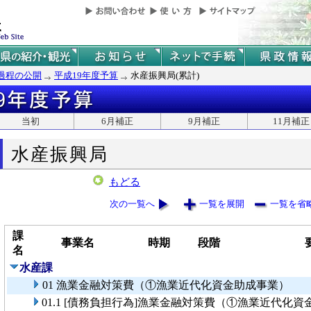
過程の公開
平成19年度予算
水産振興局(累計)
当初
6月補正
9月補正
11月補正
水産振興局
もどる
次の一覧へ
一覧を展開
一覧を省
課
事業名
時期
段階
名
水産課
01 漁業金融対策費（①漁業近代化資金助成事業）
01.1 [債務負担行為]漁業金融対策費（①漁業近代化