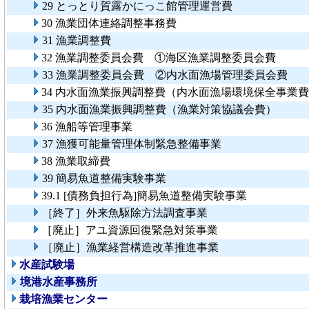
29 とっとり賀露かにっこ館管理運営費
30 漁業団体連絡調整事務費
31 漁業調整費
32 漁業調整委員会費 ①海区漁業調整委員会費
33 漁業調整委員会費 ②内水面漁場管理委員会費
34 内水面漁業振興調整費（内水面漁場環境保全事業
35 内水面漁業振興調整費（漁業対策協議会費）
36 漁船等管理事業
37 漁獲可能量管理体制緊急整備事業
38 漁業取締費
39 簡易魚道整備実験事業
39.1 [債務負担行為]簡易魚道整備実験事業
［終了］外来魚駆除方法調査事業
［廃止］アユ資源回復緊急対策事業
［廃止］漁業経営構造改革推進事業
水産試験場
境港水産事務所
栽培漁業センター