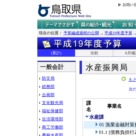
現在の位置：
予算編成過程の公開
平成19年度予算
(累計)
当初
6月補
水産振興局
一般会計
防災局
も
総務部
次
企画部
文化観光局
課
事業名
名
福祉保健部
水産課
生活環境部
01 漁業金融対
商工労働部
01.1 [債務
農林水産部