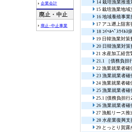
14 栽培漁業推
企業会計
15 栽培漁業地
廃止・中止
16 地域養殖事
17 アユ遡上阻
廃止･中止事業
18 ｺｲﾍﾙﾍﾟｽ
19 日韓漁業対
20 日韓漁業対
21 水産加工経
21.1 ［債務
22 漁業就業者
23 漁業就業者
24 漁業就業者
25 漁業就業者
25.1 [債務負
26 漁業就業者
27 漁船リース
28 水産業復興
29 とっとり賀