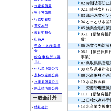
02 赤潮被害防
水産振興局
02.1 [債務
県土整備部
03 栽培漁業セ
行政監察監
04 とっとり水
警察本部
05 漁業金融対
教育委員会
05.1 ［債務
出納局
費）
06 漁業金融対
県会・各種委員
会
06.1 ［債務
事業）
総合事務所（再
掲）
07 鳥取県県営
生活環境部公共
08 鳥取県沿岸
農林水産部公共
09 水産振興企
10 水産振興費
水産振興局公共
11 資源管理型
県土整備部公共
11.1 ［債務
一般会計外
12 日韓水産科
13 水産業支援事
特別会計