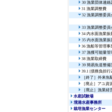
30 漁業団体連
31 漁業調整費
32 漁業調整委
33 漁業調整委
34 内水面漁業
35 内水面漁業
36 漁船等管理事
37 漁獲可能量
38 漁業取締費
39 簡易魚道整
39.1 [債務負
［終了］外来魚
［廃止］アユ資
［廃止］漁業経
水産試験場
境港水産事務所
栽培漁業センター