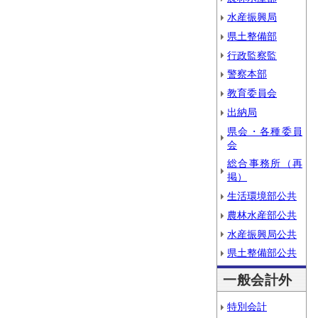
水産振興局
県土整備部
行政監察監
警察本部
教育委員会
出納局
県会・各種委員
会
総合事務所（再
掲）
生活環境部公共
農林水産部公共
水産振興局公共
県土整備部公共
一般会計外
特別会計