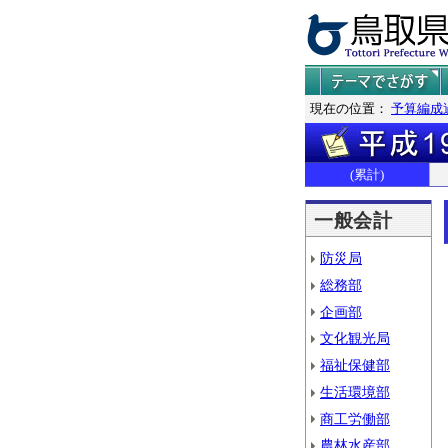
現在の位置：
予算編成
(累計)
一般会計
防災局
総務部
企画部
文化観光局
福祉保健部
生活環境部
商工労働部
農林水産部