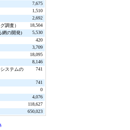
7,675
1,510
2,692
18,504
ング調査）
5,530
る網の開発)
420
3,709
18,095
8,146
741
持システムの
741
0
4,076
118,627
650,023
略