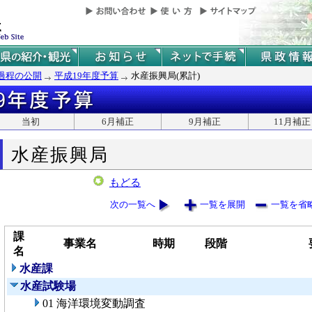
過程の公開
平成19年度予算
水産振興局(累計)
当初
6月補正
9月補正
11月補正
水産振興局
もどる
次の一覧へ
一覧を展開
一覧を省
課
事業名
時期
段階
名
水産課
水産試験場
01 海洋環境変動調査