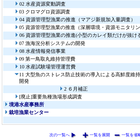
02 水産資源変動調査
03 クロマグロ資源調査
04 資源管理型漁業の推進（マアジ新規加入量調査）
05 資源管理型漁業の推進（深層環境・資源モニタリ
06 資源管理型漁業の推進(小型のカレイ類だけが抜け
07 漁海況分析システムの開発
08 水産情報発信事業
09 第一鳥取丸維持管理費
10 水産試験場管理運営費
11 大型魚のストレス防止技術の導入による高鮮度維
開発
2 ６月補正
[廃止]重要魚種漁場形成調査
境港水産事務所
栽培漁業センター
次の一覧へ
一覧を展開
一覧を省