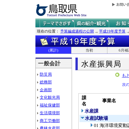
現在の位置：
予算編成過程の公開
平成19年度予算
(累計)
当初
6月補
水産振興局
一般会計
防災局
も
総務部
次
企画部
文化観光局
課
事業名
名
福祉保健部
水産課
生活環境部
水産試験場
商工労働部
01 海洋環境変動
農林水産部