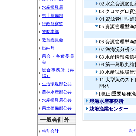
02 水産資源変
水産振興局
03 クロマグロ
県土整備部
04 資源管理型
行政監察監
05 資源管理型
警察本部
教育委員会
06 資源管理型
出納局
07 漁海況分析
県会・各種委員
08 水産情報発信
会
09 第一鳥取丸
総合事務所（再
10 水産試験場
掲）
11 大型魚のス
生活環境部公共
開発
農林水産部公共
[廃止]重要魚種
水産振興局公共
境港水産事務所
県土整備部公共
栽培漁業センター
一般会計外
次
特別会計