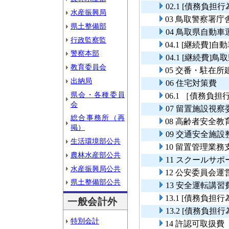
02.1 [債務負
水産振興局
03 鳥取警察署
県土整備部
04 鳥取県自動
行政監察監
04.1 [継続費
警察本部
04.1 [継続費
教育委員会
05 交番・駐在所
出納局
06 住宅対策費
県会・各種委員
06.1 ［債務負
会
07 留置施設視
総合事務所（再
08 高齢者安全教
掲）
09 交通安全施
生活環境部公共
10 留置管理業
農林水産部公共
11 スクールサ
水産振興局公共
12 公安委員会運
県土整備部公共
13 安全運転講習
13.1 [債務負
一般会計外
13.2 [債務負
特別会計
14 許認可取扱費