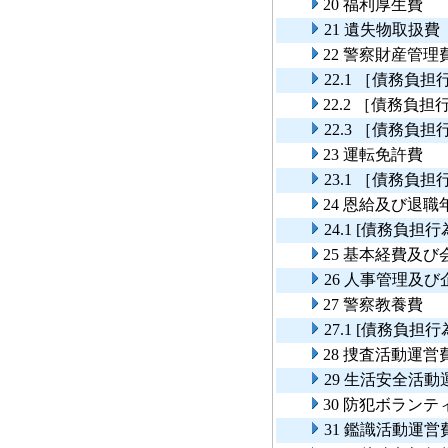
20 福利厚生費
21 遺失物取扱費
22 警察財産管理
22.1 ［債務
22.2 ［債務
22.3 ［債務
23 運転免許費
23.1 ［債務
24 恩給及び退職
24.1 [債務負
25 基本経費及
26 人事管理及
27 警察教養費
27.1 [債務負
28 捜査活動運営
29 生活安全活動
30 防犯ボラン
31 鑑識活動運営