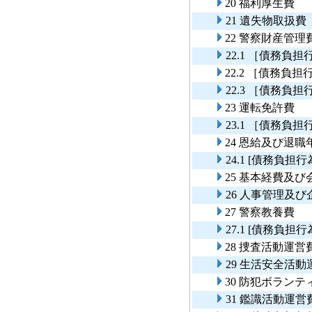
20 福利厚生費
21 遺失物取扱費
22 警察財産管理
22.1 ［債務
22.2 ［債務
22.3 ［債務
23 運転免許費
23.1 ［債務
24 恩給及び退職
24.1 [債務負
25 基本経費及
26 人事管理及
27 警察教養費
27.1 [債務負
28 捜査活動運営
29 生活安全活動
30 防犯ボラン
31 鑑識活動運営