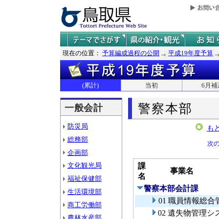
現在の位置：
予算編成過程の公開
平成19年度予算
(累計)
当初
6月補
警察本部
一般会計
防災局
も
総務部
次
企画部
文化観光局
課
事業名
名
福祉保健部
警察本部会計課
生活環境部
01 職員情報総
商工労働部
02 遺失物管理
農林水産部