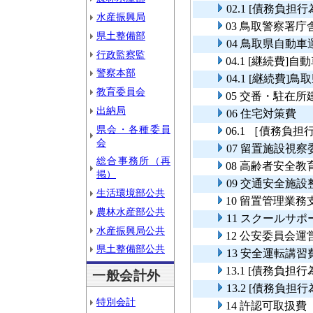
02.1 [債務負
水産振興局
03 鳥取警察署
県土整備部
04 鳥取県自動
行政監察監
04.1 [継続費
警察本部
04.1 [継続費
教育委員会
05 交番・駐在所
出納局
06 住宅対策費
県会・各種委員
06.1 ［債務負
会
07 留置施設視
総合事務所（再
08 高齢者安全教
掲）
09 交通安全施
生活環境部公共
10 留置管理業
農林水産部公共
11 スクールサ
水産振興局公共
12 公安委員会運
県土整備部公共
13 安全運転講習
13.1 [債務負
一般会計外
13.2 [債務負
特別会計
14 許認可取扱費