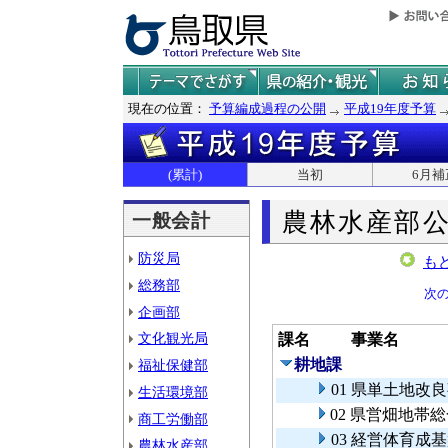
現在の位置：
予算編成過程の公開
平成19年度予算
(累計)
当初
6月補
農林水産部
一般会計
防災局
も
総務部
次
企画部
文化観光局
課名
事業名
耕地課
福祉保健部
01 県単土地
生活環境部
02 県営畑地帯
商工労働部
03 経営体育成
農林水産部