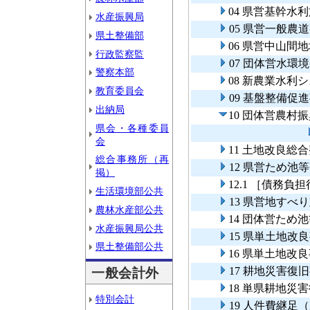
04 県営基幹水
水産振興局
05 県営一般農
県土整備部
06 県営中山間
行政監察監
07 団体営水環
警察本部
08 新農業水利
教育委員会
09 基盤整備促
出納局
10 団体営農村
県会・各種委員
会
11 土地改良総
総合事務所（再
12 県営ため池
掲）
12.1 ［債務
生活環境部公共
13 県営地すべ
農林水産部公共
14 団体営ため
水産振興局公共
15 県単土地
県土整備部公共
16 県単土地改
17 耕地災害復
一般会計外
18 単県耕地災
特別会計
19 人件費継足