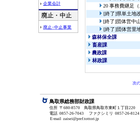
企業会計
20 事務費継足
[終了]県単土
廃止・中止
[終了]団体営
廃止･中止事業
[終了]団体営
森林保全課
畜産課
農政課
林政課
次
鳥取県総務部財政課
住所 〒680-8570 鳥取県鳥取市東町１丁目220
電話 0857-26-7043
ファクシミリ 0857-26-8124
E-mail zaisei@pref.tottori.jp