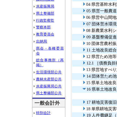
04 県営基幹水
水産振興局
05 県営一般農
県土整備部
06 県営中山間
行政監察監
07 団体営水環
警察本部
08 新農業水利
教育委員会
09 基盤整備促
出納局
10 団体営農村
県会・各種委員
11 土地改良総
会
12 県営ため池
総合事務所（再
12.1 ［債務
掲）
13 県営地すべ
生活環境部公共
14 団体営ため
農林水産部公共
15 県単土地改
水産振興局公共
16 県単土地改
県土整備部公共
17 耕地災害復
一般会計外
18 単県耕地災
特別会計
19 人件費継足