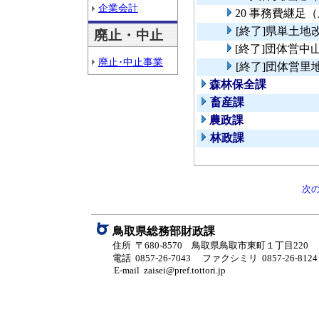
企業会計
20 事務費継足
[終了]県単土
廃止・中止
[終了]団体営
廃止･中止事業
[終了]団体営
森林保全課
畜産課
農政課
林政課
次
鳥取県総務部財政課
住所 〒680-8570 鳥取県鳥取市東町１丁目220
電話 0857-26-7043
ファクシミリ 0857-26-8124
E-mail zaisei@pref.tottori.jp