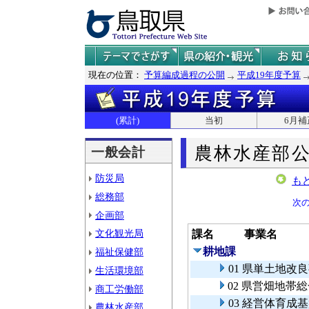
現在の位置：
予算編成過程の公開
平成19年度予算
(累計)
当初
6月補
農林水産部
一般会計
防災局
も
総務部
次
企画部
文化観光局
課名
事業名
耕地課
福祉保健部
01 県単土地
生活環境部
02 県営畑地帯
商工労働部
03 経営体育成
農林水産部